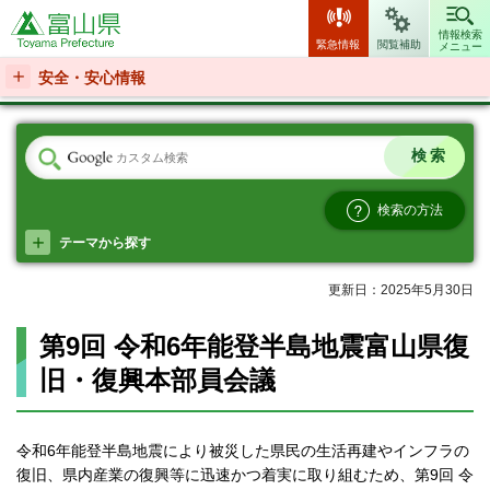
富山県
情報検索
緊急情報
閲覧補助
メニュー
安全・安心情報
検索の方法
テーマから探す
更新日：2025年5月30日
第9回 令和6年能登半島地震富山県復
旧・復興本部員会議
令和6年能登半島地震により被災した県民の生活再建やインフラの
復旧、県内産業の復興等に迅速かつ着実に取り組むため、第9回 令