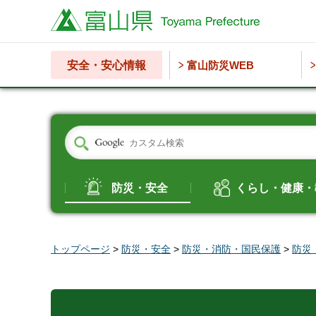
富山県
安全・安心情報
富山防災WEB
防災・安全
くらし・健康・
トップページ
>
防災・安全
>
防災・消防・国民保護
>
防災