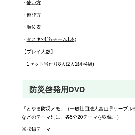
・
使い方
・
遊び方
・
順位表
・
タスキ×4(各チーム1本)
【プレイ人数】
1セット当たり8人(2人1組×4組)
防災啓発用DVD
「とやま防災メモ」（一般社団法人富山県ケーブル
などのテーマ別に、各5分20テーマを収録。）
※収録テーマ