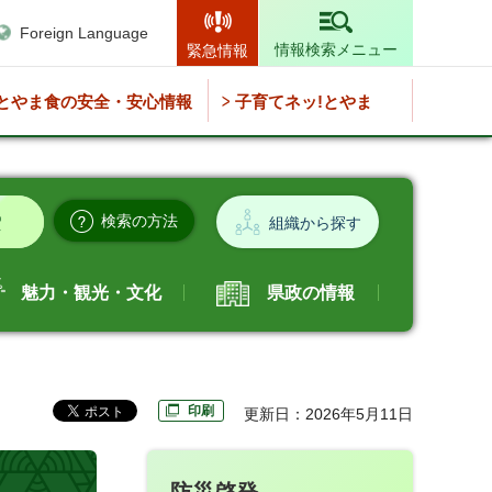
Foreign Language
情報検索メニュー
緊急情報
とやま食の安全・安心情報
子育てネッ!とやま
検索の方法
組織から探す
魅力・観光・文化
県政の情報
印刷
更新日：2026年5月11日