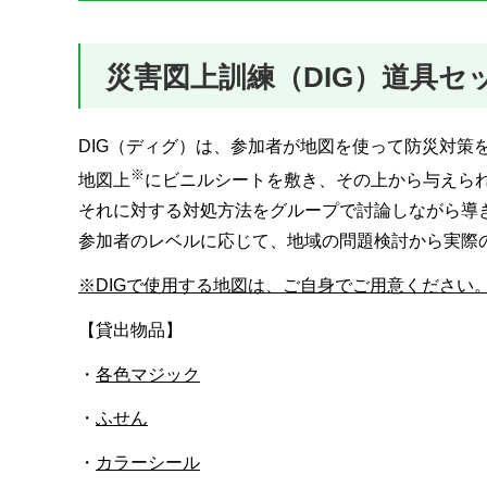
災害図上訓練（DIG）道具セ
DIG（ディグ）は、参加者が地図を使って防災対策
※
地図上
にビニルシートを敷き、その上から与えら
それに対する対処方法をグループで討論しながら導
参加者のレベルに応じて、地域の問題検討から実際
※DIGで使用する地図は、ご自身でご用意ください
【貸出物品】
・
各色マジック
・
ふせん
・
カラーシール