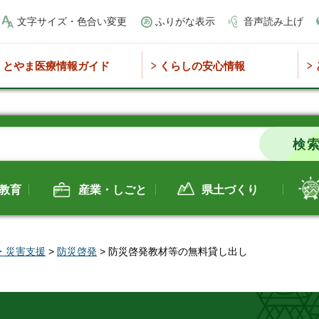
文字サイズ・色合い変更
ふりがな表示
音声読み上げ
とやま医療情報ガイド
くらしの安心情報
教育
産業・しごと
県土づくり
・災害支援
>
防災啓発
> 防災啓発教材等の無料貸し出し