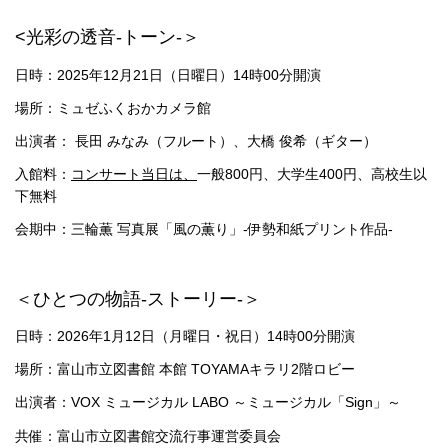
<光彩の透音-トーン-＞
日時：2025年12月21日（日曜日）14時00分開演
場所：ミュゼふくおかカメラ館
出演者： 長田 みなみ（フルート）、大橋 俊希（ギター）
入館料：
コンサート当日は、
一般800円、大学生400円、高校生以
下無料
会期中：三輪薫 写真展「風の薫り」-伊勢和紙プリント作品-
＜ひとつの物語-ストーリー-＞
日時：2026年1月12日（月曜日・祝日）14時00分開演
場所：富山市立図書館 本館 TOYAMAキラリ2階ロビー
出演者：VOX ミュージカル LABO ～ミュージカル「Sign」～
共催：富山市立図書館交流行事運営委員会