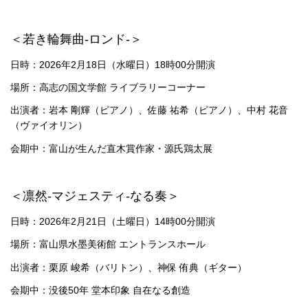
＜若き輪舞曲-ロンド-＞
日時：2026年2月18日（水曜日）18時00分開演
場所：高志の国文学館 ライブラリーコーナー
出演者：岩本 剛輝（ピアノ）、佐藤 祐希（ピアノ）、中村 花音
（ヴァイオリン）
会期中：富山が生んだ直木賞作家・源氏鶏太展
＜凛然-マジェスティ-なる奏＞
日時：2026年2月21日（土曜日）14時00分開演
場所：富山県水墨美術館 エントランスホール
出演者：栗原 峻希（バリトン）、神保 侑典（ギター）
会期中：没後50年 堂本印象 自在なる創造