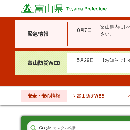
富山県
富山県内にレ
8月7日
緊急情報
さい。
5月29日
【お知らせ】
富山防災WEB
安全・安心情報
富山防災WEB