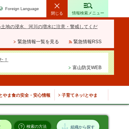
Foreign Language
情報検索メニュー
閉じる
い土地の浸水、河川の増水に注意・警戒してくだ
緊急情報一覧を見る
緊急情報RSS
た！
富山防災WEB
とやま食の安全・安心情報
子育てネッ!とやま
検索の方法
組織から探す