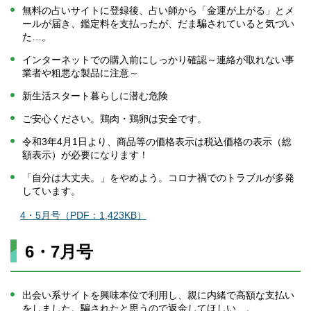
無料の占いサイトに登録後、占い師から「金運が上がる」とメ
ールが届き、鑑定料を支払ったが、だま騙されていると気づい
た…。
インターネットでの購入前にしっかり確認～連絡が取れない事
業者や粗悪な製品に注意～
新生活スタート暮らしに潜む危険
ご安心ください。鶏肉・鶏卵は安全です。
令和3年4月1日より、商品等の価格表示は税込価格の表示（総
額表示）が必要になります！
「自分は大丈夫。」をやめよう。コロナ禍でのトラブルが多発
しています。
4・5月号（PDF：1,423KB）
6・7月号
出会い系サイトを興味本位で利用し、親に内緒で高額な支払い
をしました。騙されたと思うので返金してほしい…。