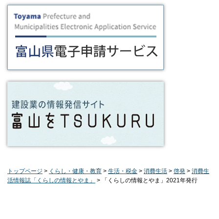
トップページ
>
くらし・健康・教育
>
生活・税金
>
消費生活
>
啓発
>
消費生
活情報誌「くらしの情報とやま」
> 「くらしの情報とやま」2021年発行