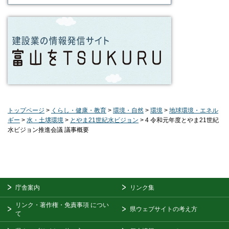
トップページ
>
くらし・健康・教育
>
環境・自然
>
環境
>
地球環境・エネル
ギー
>
水・土壌環境
>
とやま21世紀水ビジョン
> 4 令和元年度とやま21世紀
水ビジョン推進会議 議事概要
庁舎案内
リンク集
リンク・著作権・免責事項
につい
県ウェブサイトの考え方
て