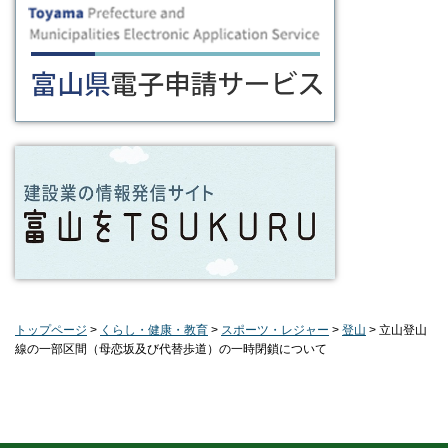
トップページ
>
くらし・健康・教育
>
スポーツ・レジャー
>
登山
> 立山登山
線の一部区間（母恋坂及び代替歩道）の一時閉鎖について