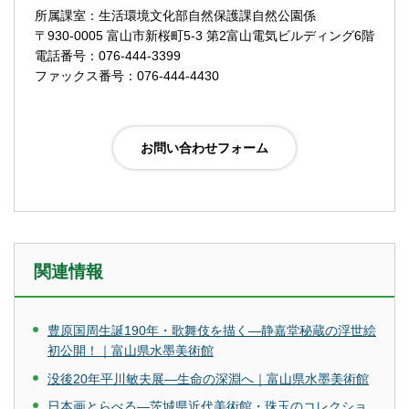
所属課室：生活環境文化部自然保護課自然公園係
〒930-0005 富山市新桜町5-3 第2富山電気ビルディング6階
電話番号：076-444-3399
ファックス番号：076-444-4430
関連情報
豊原国周生誕190年・歌舞伎を描く―静嘉堂秘蔵の浮世絵
初公開！｜富山県水墨美術館
没後20年平川敏夫展―生命の深淵へ｜富山県水墨美術館
日本画とらべる―茨城県近代美術館・珠玉のコレクショ