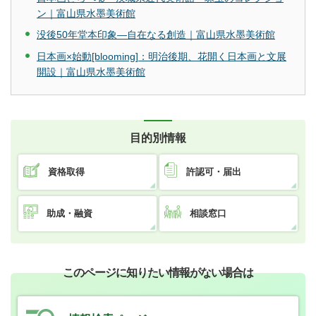
ン｜富山県水墨美術館
没後50年堂本印象―自在なる創造｜富山県水墨美術館
日本画×始動[blooming]：明治後期、花開く日本画と文展
開設｜富山県水墨美術館
目的別情報
資格取得
許認可・届出
助成・融資
相談窓口
このページに知りたい情報がない場合は