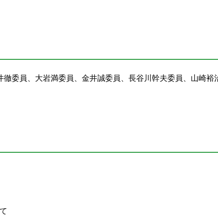
井徹委員、大岩満委員、金井誠委員、長谷川幹夫委員、山崎裕
いて