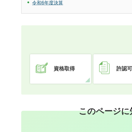
令和6年度決算
資格取得
許認
このページに