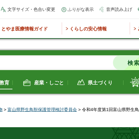
文字サイズ・色合い変更
ふりがな表示
音声読み上げ
とやま医療情報ガイド
くらしの安心情報
教育
産業・しごと
県土づくり
物
>
富山県野生鳥獣保護管理検討委員会
> 令和4年度第1回富山県野生