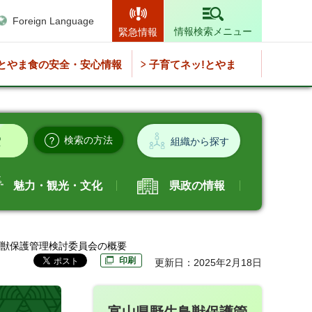
Foreign Language
情報検索メニュー
緊急情報
とやま食の安全・安心情報
子育てネッ!とやま
検索の方法
組織から探す
魅力・観光・文化
県政の情報
鳥獣保護管理検討委員会の概要
印刷
更新日：2025年2月18日