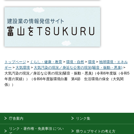
トップページ
>
くらし・健康・教育
>
環境・自然
>
環境
>
地球環境・エネル
ギー
>
大気環境
>
大気汚染の現況／身近な公害の現況(騒音・振動・悪臭)
>
大気汚染の現況／身近な公害の現況(騒音・振動・悪臭)（令和6年度版（令和5
年度の実績））（令和6年度版環境白書 第4節 生活環境の保全（大気関
係））
庁舎案内
リンク集
リンク・著作権・免責事項
につい
県ウェブサイトの考え方
て