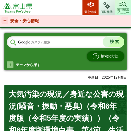
富山県
情報検索
緊急情報
閲覧補助
メニュー
安全・安心情報
検索の方法
テーマから探す
更新日：2025年12月8日
大気汚染の現況／身近な公害の現
況(騒音・振動・悪臭)（令和6年
度版（令和5年度の実績））（令
和6年度版環境白書 第4節 生活