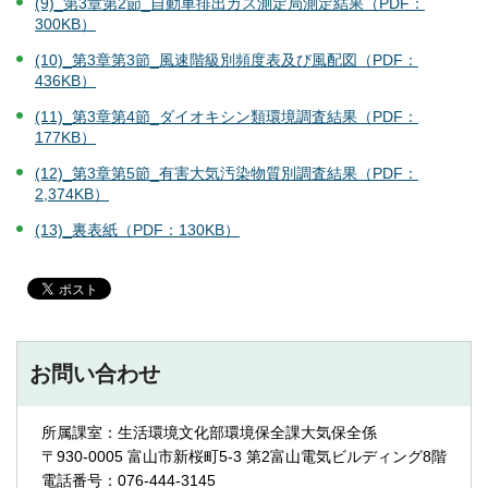
(9)_第3章第2節_自動車排出ガス測定局測定結果（PDF：
300KB）
(10)_第3章第3節_風速階級別頻度表及び風配図（PDF：
436KB）
(11)_第3章第4節_ダイオキシン類環境調査結果（PDF：
177KB）
(12)_第3章第5節_有害大気汚染物質別調査結果（PDF：
2,374KB）
(13)_裏表紙（PDF：130KB）
お問い合わせ
所属課室：生活環境文化部環境保全課大気保全係
〒930-0005 富山市新桜町5-3 第2富山電気ビルディング8階
電話番号：076-444-3145