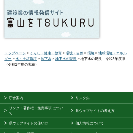
トップページ
>
くらし・健康・教育
>
環境・自然
>
環境
>
地球環境・エネル
ギー
>
水・土壌環境
>
地下水
>
地下水の現況
> 地下水の現況 令和3年度版
（令和2年度の実績）
庁舎案内
リンク集
リンク・著作権・免責事項
につい
県ウェブサイトの考え方
て
県ウェブサイトの使い方
個人情報について