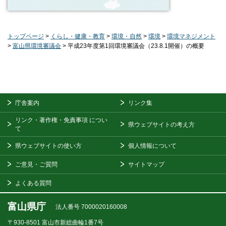
トップページ
>
くらし・健康・教育
>
環境・自然
>
環境
>
環境マネジメント
>
富山県環境審議会
> 平成23年度第1回環境審議会（23.8.1開催）の概要
庁舎案内
リンク集
リンク・著作権・免責事項
につい
県ウェブサイトの考え方
て
県ウェブサイトの使い方
個人情報について
ご意見・ご質問
サイトマップ
よくある質問
富山県庁
法人番号 7000020160008
〒930-8501
富山市新総曲輪1番7号