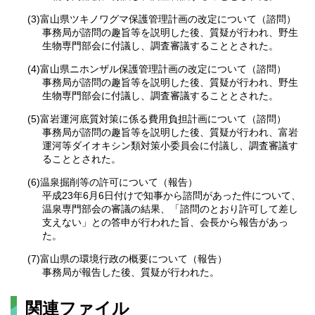
(3)富山県ツキノワグマ保護管理計画の改定について（諮問）
事務局が諮問の趣旨等を説明した後、質疑が行われ、野生
生物専門部会に付議し、調査審議することとされた。
(4)富山県ニホンザル保護管理計画の改定について（諮問）
事務局が諮問の趣旨等を説明した後、質疑が行われ、野生
生物専門部会に付議し、調査審議することとされた。
(5)富岩運河底質対策に係る費用負担計画について（諮問）
事務局が諮問の趣旨等を説明した後、質疑が行われ、富岩
運河等ダイオキシン類対策小委員会に付議し、調査審議す
ることとされた。
(6)温泉掘削等の許可について（報告）
平成23年6月6日付けで知事から諮問があった件について、
温泉専門部会の審議の結果、「諮問のとおり許可して差し
支えない」との答申が行われた旨、会長から報告があっ
た。
(7)富山県の環境行政の概要について（報告）
事務局が報告した後、質疑が行われた。
関連ファイル