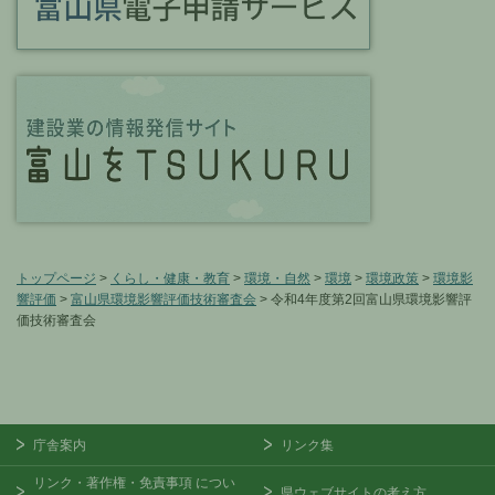
トップページ
>
くらし・健康・教育
>
環境・自然
>
環境
>
環境政策
>
環境影
響評価
>
富山県環境影響評価技術審査会
> 令和4年度第2回富山県環境影響評
価技術審査会
庁舎案内
リンク集
リンク・著作権・免責事項
につい
県ウェブサイトの考え方