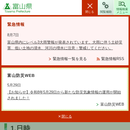
富山県
情報検索
閉じる
閲覧補助
メニュー
安全・安心情報
緊急情報
8月7日
富山県内にレベル3大雨警報が発表されています。大雨に伴う土砂災
害、低い土地の浸水、河川の増水に注意・警戒してください。
検索の方法
緊急情報一覧を見る
緊急情報RSS
テーマから探す
富山防災WEB
更新日：2022年12月27日
5月29日
令和4年度第2回富山県環境影響評
【お知らせ】令和8年5月29日から新たな防災気象情報の運用が開始
されました！
価技術審査会
富山防災WEB
閉じる
1.日時