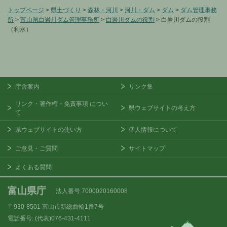
トップページ
>
県土づくり
>
森林・河川
>
河川・ダム
>
ダム
>
ダム管理事務
所
>
富山県白岩川ダム管理事務所
>
白岩川ダムの役割
> 白岩川ダムの役割
（利水）
庁舎案内
リンク集
リンク・著作権・免責事項
につい
県ウェブサイトの考え方
て
県ウェブサイトの使い方
個人情報について
ご意見・ご質問
サイトマップ
よくある質問
富山県庁
法人番号 7000020160008
〒930-8501
富山市新総曲輪1番7号
電話番号:
(代表)076-431-4111