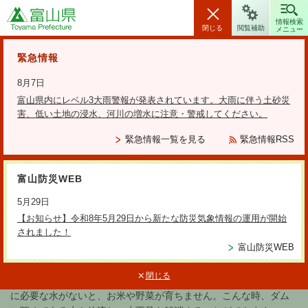
富山県
情報検索
閉じる
閲覧補助
メニュー
安全・安心情報
緊急情報
8月7日
富山県内にレベル3大雨警報が発表されています。大雨に伴う土砂災
害、低い土地の浸水、河川の増水に注意・警戒してください。
検索の方法
緊急情報一覧を見る
緊急情報RSS
テーマから探す
富山防災WEB
更新日：2021年3月16日
5月29日
白岩川ダムの役割（利水）
【お知らせ】令和8年5月29日から新たな防災気象情報の運用が開始
されました！
富山防災WEB
雨が全く降らないと洪水の心配はなくなります。しかし、反対に
閉じる
困ることがあります。それは、田んぼや畑などで水を使いたい時
に必要な水がないと、お米や野菜が育ちません。こんな時、ダム