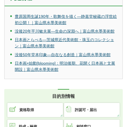
豊原国周生誕190年・歌舞伎を描く―静嘉堂秘蔵の浮世絵
初公開！｜富山県水墨美術館
没後20年平川敏夫展―生命の深淵へ｜富山県水墨美術館
日本画とらべる―茨城県近代美術館・珠玉のコレクショ
ン｜富山県水墨美術館
没後50年堂本印象―自在なる創造｜富山県水墨美術館
日本画×始動[blooming]：明治後期、花開く日本画と文展
開設｜富山県水墨美術館
目的別情報
資格取得
許認可・届出
助成・融資
相談窓口