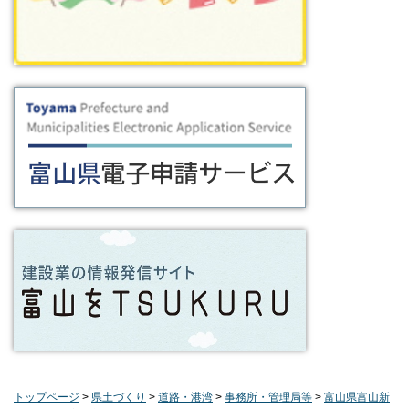
トップページ
>
県土づくり
>
道路・港湾
>
事務所・管理局等
>
富山県富山新