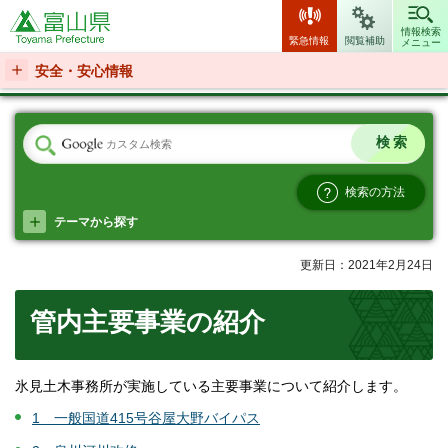
富山県
情報検索
緊急情報
閲覧補助
メニュー
安全・安心情報
検索の方法
テーマから探す
更新日：2021年2月24日
管内主要事業の紹介
氷見土木事務所が実施している主要事業について紹介します。
1 一般国道415号谷屋大野バイパス