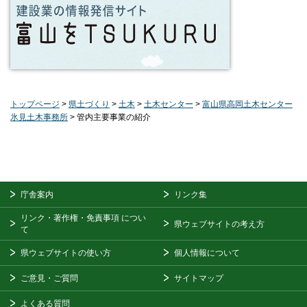
トップページ
>
県土づくり
>
土木
>
土木センター
>
富山県高岡土木センター
氷見土木事務所
> 管内主要事業の紹介
庁舎案内
リンク集
リンク・著作権・免責事項
につい
県ウェブサイトの考え方
て
県ウェブサイトの使い方
個人情報について
ご意見・ご質問
サイトマップ
よくある質問