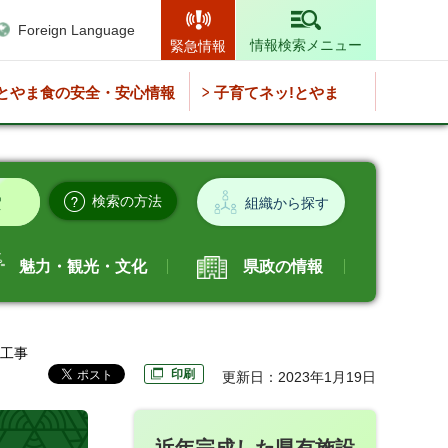
Foreign Language
情報検索メニュー
緊急情報
とやま食の安全・安心情報
子育てネッ!とやま
検索の方法
組織から探す
魅力・観光・文化
県政の情報
修工事
印刷
更新日：2023年1月19日