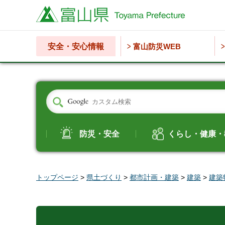
富山県
安全・安心情報
富山防災WEB
防災・安全
くらし・健康・
トップページ
>
県土づくり
>
都市計画・建築
>
建築
>
建築