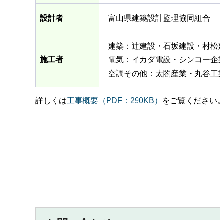
設計者
富山県建築設計監理協同組合
建築：辻建設・石坂建設・村松
施工者
電気：イカダ電設・シンコー企
空調その他：太閤産業・丸谷工
詳しくは
工事概要（PDF：290KB）
をご覧ください