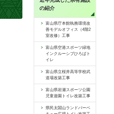
近年完成した県有施設
の紹介
富山県庁本館執務環境改
善モデルオフィス（4階2
室改修）工事
富山県空港スポーツ緑地
インクルーシブひろばト
イレ
富山県立桜井高等学校武
道場改築工事
富山県岩瀬スポーツ公園
児童遊園トイレ改築工事
県民太閤山ランドバーベ
キュー広場トイレ改築工