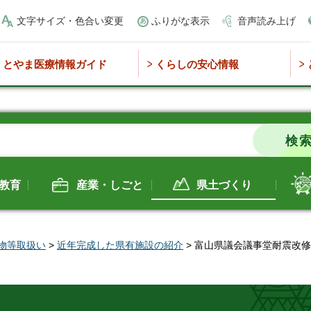
文字サイズ・色合い変更
ふりがな表示
音声読み上げ
とやま医療情報ガイド
くらしの安心情報
教育
産業・しごと
県土づくり
物等取扱い
>
近年完成した県有施設の紹介
> 富山県議会議事堂耐震改