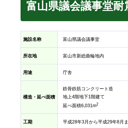
富山県議会議事堂耐
施設名称
富山県議会議事堂
所在地
富山市新総曲輪地内
用途
庁舎
鉄骨鉄筋コンクリート造
地上4階地下1階建て
構造・延べ面積
2
延べ面積6,031m
工期
平成28年3月から平成29年8月