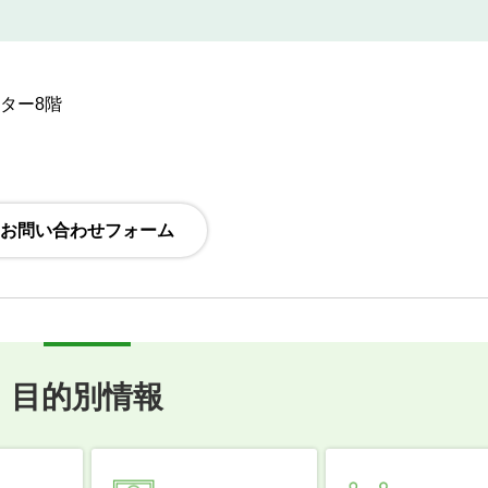
ンター8階
目的別情報