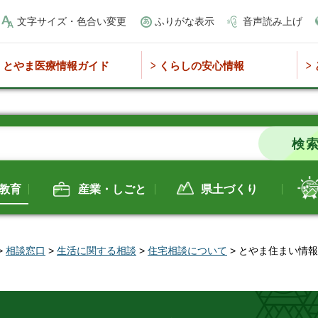
文字サイズ・色合い変更
ふりがな表示
音声読み上げ
とやま医療情報ガイド
くらしの安心情報
教育
産業・しごと
県土づくり
>
相談窓口
>
生活に関する相談
>
住宅相談について
> とやま住まい情