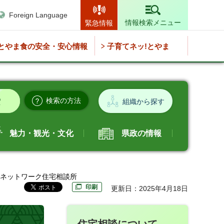
Foreign Language
情報検索メニュー
緊急情報
とやま食の安全・安心情報
子育てネッ!とやま
検索の方法
組織から探す
魅力・観光・文化
県政の情報
報ネットワーク住宅相談所
印刷
更新日：2025年4月18日