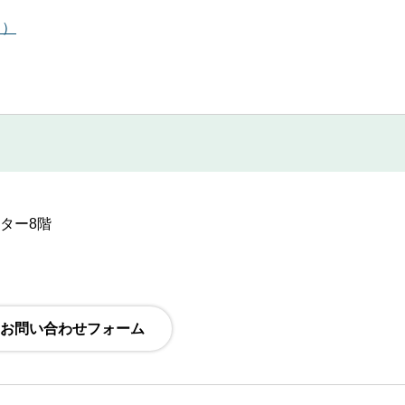
ク）
ンター8階