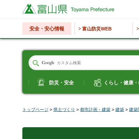
富山県
安全・安心情報
富山防災WEB
防災・安全
くらし・健康・
トップページ
>
県土づくり
>
都市計画・建築
>
建築
>
建築