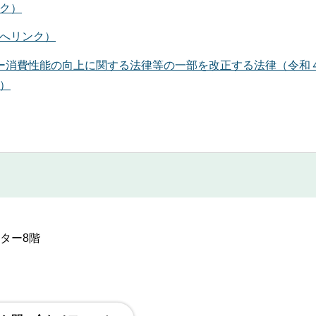
ク）
トへリンク）
ー消費性能の向上に関する法律等の一部を改正する法律（令和
）
ンター8階