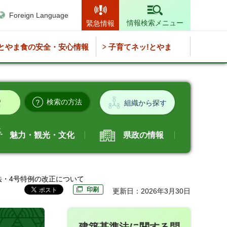
Foreign Language
情報検索メニュー
緊急情報
とやま食の安全・安心情報
子育てネッ!とやま
検索の方法
組織から探す
魅力・観光・文化
県政の情報
ネ法・4号特例の改正について
印刷
更新日：2026年3月30日