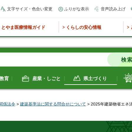
文字サイズ・色合い変更
ふりがな表示
音声読み上げ
とやま医療情報ガイド
くらしの安心情報
教育
産業・しごと
県土づくり
関係法令
>
建築基準法に関する問合せについて
> 2025年建築物省エ