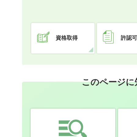
資格取得
許認
このページに