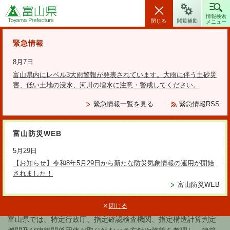
富山県
情報検索
閉じる
閲覧補助
メニュー
安全・安心情報
緊急情報
8月7日
富山県内にレベル3大雨警報が発表されています。大雨に伴う土砂災
害、低い土地の浸水、河川の増水に注意・警戒してください。
検索の方法
緊急情報一覧を見る
緊急情報RSS
テーマから探す
富山防災WEB
更新日：2025年7月10日
5月29日
富山県建築行政マネジメント計
【お知らせ】令和8年5月29日から新たな防災気象情報の運用が開始
されました！
画
富山防災WEB
閉じる
富山県では、特定行政庁、指定確認検査機関、指定構造計算判定