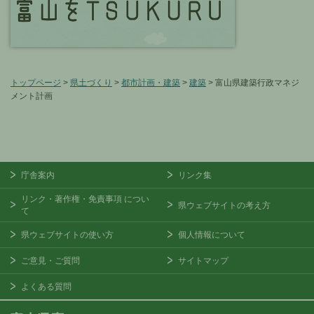
トップページ
>
県土づくり
>
都市計画・建築
>
建築
> 富山県建築行政マネジ
メント計画
庁舎案内
リンク集
リンク・著作権・免責事項
につい
県ウェブサイトの考え方
て
県ウェブサイトの使い方
個人情報について
ご意見・ご質問
サイトマップ
よくある質問