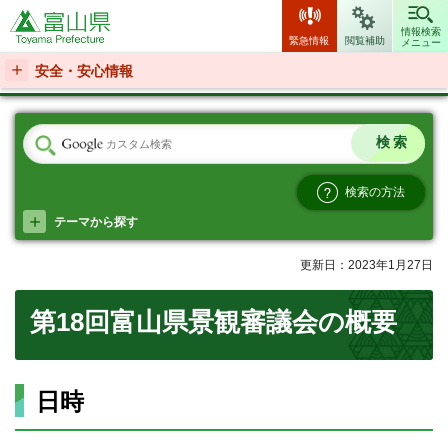
富山県
情報検索
緊急情報
閲覧補助
メニュー
安全・安心情報
検索の方法
テーマから探す
更新日：2023年1月27日
第18回富山県景観審議会の概要
日時