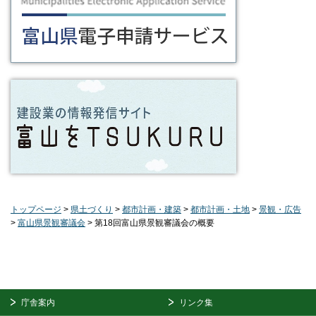
トップページ
>
県土づくり
>
都市計画・建築
>
都市計画・土地
>
景観・広告
>
富山県景観審議会
> 第18回富山県景観審議会の概要
庁舎案内
リンク集