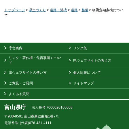
トップページ
>
県土づくり
>
道路・港湾
>
道路
>
整備
> 橋梁定期点検につい
て
庁舎案内
リンク集
リンク・著作権・免責事項
につい
県ウェブサイトの考え方
て
県ウェブサイトの使い方
個人情報について
ご意見・ご質問
サイトマップ
よくある質問
富山県庁
法人番号 7000020160008
〒930-8501
富山市新総曲輪1番7号
電話番号:
(代表)076-431-4111