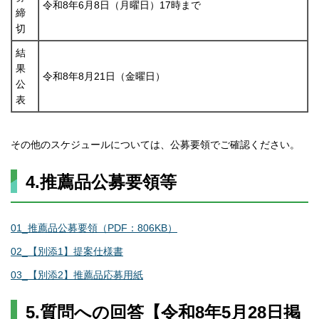
令和8年6月8日（月曜日）17時まで
締
切
結
果
令和8年8月21日（金曜日）
公
表
その他のスケジュールについては、公募要領でご確認ください。
4.
推薦品公募要領等
01_推薦品公募要領（PDF：806KB）
02_【別添1】提案仕様書
03_【別添2】推薦品応募用紙
5.質問への回答【令和8年5月28日掲