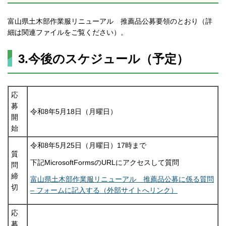
富山県土木部作業服リニューアル 推薦品公募要領のとおり（詳
細は関連ファイルをご覧ください）。
3.今後のスケジュール（予定）
応
募
令和8年5月18日（月曜日）
開
始
令和8年5月25日（月曜日）17時まで
質
下記MicrosoftFormsのURLにアクセスして質問
問
締
富山県土木部作業服リニューアル 推薦品公募に係る質問
切
– フォーム​に記入する（外部サイトへリンク）
応
募