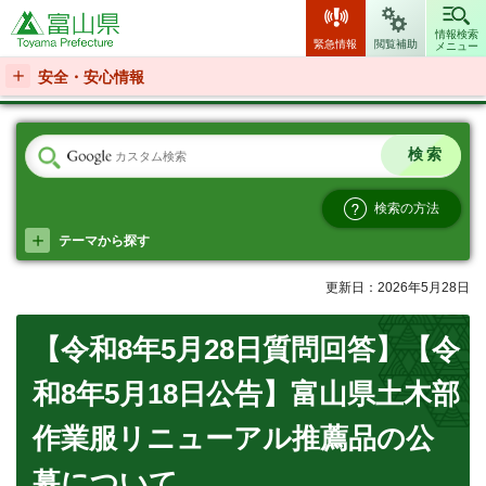
富山県
情報検索
緊急情報
閲覧補助
メニュー
安全・安心情報
検索の方法
テーマから探す
更新日：2026年5月28日
【令和8年5月28日質問回答】【令
和8年5月18日公告】富山県土木部
作業服リニューアル推薦品の公
募について