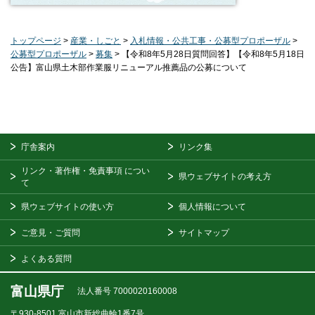
トップページ
>
産業・しごと
>
入札情報・公共工事・公募型プロポーザル
>
公募型プロポーザル
>
募集
> 【令和8年5月28日質問回答】【令和8年5月18日
公告】富山県土木部作業服リニューアル推薦品の公募について
庁舎案内
リンク集
リンク・著作権・免責事項
につい
県ウェブサイトの考え方
て
県ウェブサイトの使い方
個人情報について
ご意見・ご質問
サイトマップ
よくある質問
富山県庁
法人番号 7000020160008
〒930-8501
富山市新総曲輪1番7号