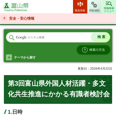
富山県
情報検索
緊急情報
閲覧補助
メニュー
安全・安心情報
検索の方法
テーマから探す
更新日：2026年4月22日
第3回富山県外国人材活躍・多文
化共生推進にかかる有識者検討会
1.日時