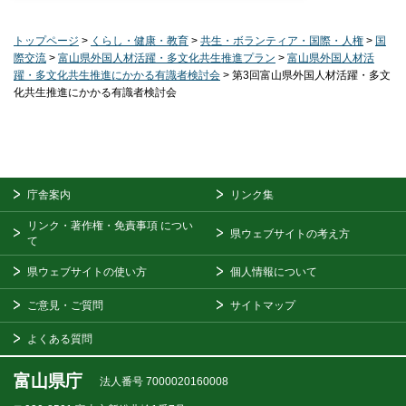
トップページ
>
くらし・健康・教育
>
共生・ボランティア・国際・人権
>
国
際交流
>
富山県外国人材活躍・多文化共生推進プラン
>
富山県外国人材活
躍・多文化共生推進にかかる有識者検討会
> 第3回富山県外国人材活躍・多文
化共生推進にかかる有識者検討会
庁舎案内
リンク集
リンク・著作権・免責事項
につい
県ウェブサイトの考え方
て
県ウェブサイトの使い方
個人情報について
ご意見・ご質問
サイトマップ
よくある質問
富山県庁
法人番号 7000020160008