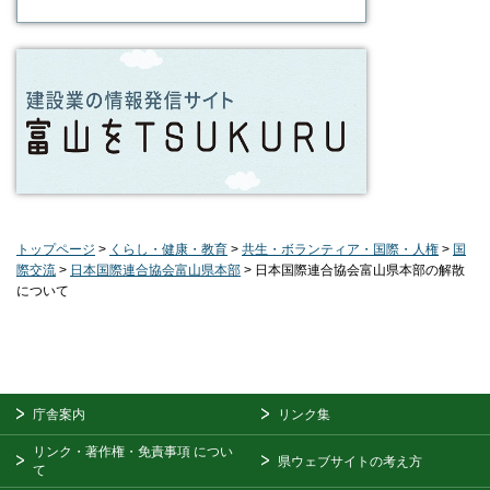
トップページ
>
くらし・健康・教育
>
共生・ボランティア・国際・人権
>
国
際交流
>
日本国際連合協会富山県本部
> 日本国際連合協会富山県本部の解散
について
庁舎案内
リンク集
リンク・著作権・免責事項
につい
県ウェブサイトの考え方
て