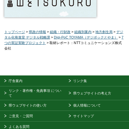
トップページ
>
県政の情報
>
組織・行財政
>
組織別案内
>
地方創生局
>
デジ
タル化推進室 デジタル戦略課
>
Digi-PoC TOYAMA（デジポックとやま）
>
7
つの実証実験プロジェクト
> 取材レポート：NTTコミュニケーションズ株式
会社
庁舎案内
リンク集
リンク・著作権・免責事項
につい
県ウェブサイトの考え方
て
県ウェブサイトの使い方
個人情報について
ご意見・ご質問
サイトマップ
よくある質問