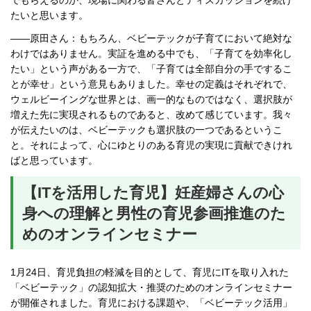
でもらえるのか、現場に関わる皆さんとディスカッションを続け
たいと思います。
――原田さん：もちろん、ベビーテックが子育てにおいて絶対な
わけではありません。実証を進める中でも、「子育てを効率化し
たい」という声がある一方で、「子育ては全部自分の手でするこ
とが幸せ」という意見もありました。幸せの定義はそれぞれで、
ウェルビーイングな世界とは、画一的なものではなく、選択肢が
増えた先に実現されるものであると、改めて感じています。我々
が伝えたいのは、ベビーテックも選択肢の一つであるというこ
と。それによって、心にゆとりのある育児の実現に貢献できけれ
ばと思っています。
【ITを活用した育児】妊産婦さんの心
身への理解と男性の育児参画推進のた
めのオンラインセミナー
1月24日、育児負担の軽減を目的として、育児にITを取り入れた
「ベビーテック」の認知拡大・推奨のためのオンラインセミナー
が開催されました。育児における課題や、「ベビーテック活用」