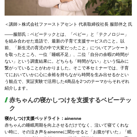
＜講師＞株式会社ファーストアセント 代表取締役社長 服部伴之 氏
――服部氏：ベビーテックとは、「ベビー」と「テクノロジー」
を組み合わせた造語で、最新の子育て支援サービスのこと。以
前、「新生児の育児の中で大変だったこと」についてアンケート
を取ったところ、一位「睡眠不足」、二位「自分の余暇の時間が
ない」という調査結果に。どちらも「時間がない」という悩みに
繋がっていることがわかりました。そこで本セミナーでは、子育
てにおいていかに心に余裕を持ちながら時間を生み出せるかとい
う観点で、実証実験で活用した4商品を2つのテーマからそれぞれ
紹介します。
赤ちゃんの寝かしつけを支援するベビーテッ
ク
寝かしつけ支援ベッドライト：ainenne
赤ちゃんの睡眠周期を向上させるだけでなく、泣いて寝てくれな
い時に、その泣き声をainenneに聞かせると「お腹がすいた」「眠