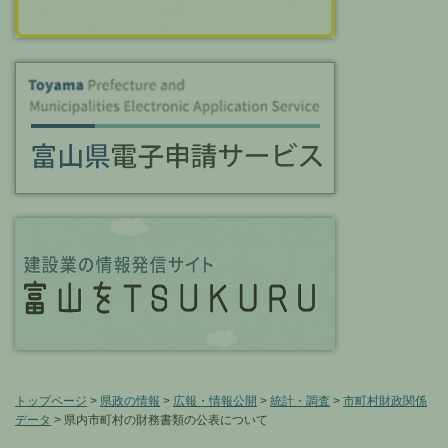
トップページ
>
県政の情報
>
広報・情報公開
>
統計・調査
>
市町村財政関係
データ
> 県内市町村の財務書類の公表について