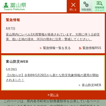
富山県
情報検索
閉じる
閲覧補助
メニュー
安全・安心情報
緊急情報
8月7日
富山県内にレベル3大雨警報が発表されています。大雨に伴う土砂災
害、低い土地の浸水、河川の増水に注意・警戒してください。
検索の方法
緊急情報一覧を見る
緊急情報RSS
テーマから探す
富山防災WEB
更新日：2021年3月12日
5月29日
県内市町村の財務書類の公表につ
【お知らせ】令和8年5月29日から新たな防災気象情報の運用が開始
されました！
いて
富山防災WEB
閉じる
このページは、県内各市町村が財務書類等を公表しているページ