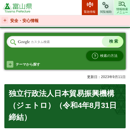
富山県
情報検索
緊急情報
閲覧補助
メニュー
安全・安心情報
検索の方法
テーマから探す
更新日：2023年9月11日
独立行政法人日本貿易振興機構
（ジェトロ）（令和4年8月31日
締結）