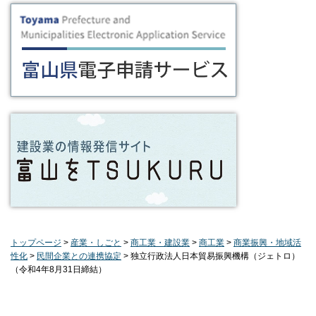
トップページ
>
産業・しごと
>
商工業・建設業
>
商工業
>
商業振興・地域活
性化
>
民間企業との連携協定
> 独立行政法人日本貿易振興機構（ジェトロ）
（令和4年8月31日締結）