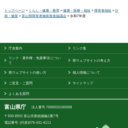
トップページ
>
くらし・健康・教育
>
健康・医療・福祉
>
障害者福祉
>
計
画・施策
>
富山県障害者施策推進協議会
> 令和7年度
庁舎案内
リンク集
リンク・著作権・免責事項
につい
県ウェブサイトの考え方
て
県ウェブサイトの使い方
個人情報について
ご意見・ご質問
サイトマップ
よくある質問
富山県庁
法人番号 7000020160008
〒930-8501
富山市新総曲輪1番7号
電話番号:
(代表)076-431-4111