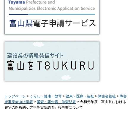
トップページ
>
くらし・健康・教育
>
健康・医療・福祉
>
障害者福祉
>
障害
者事業者向け情報
>
審査・報告書・調査結果
> 令和元年度「富山県における
在宅の医療的ケア児等実態調査」報告書について