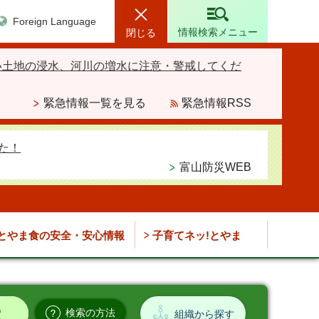
Foreign Language
情報検索メニュー
閉じる
い土地の浸水、河川の増水に注意・警戒してくだ
緊急情報一覧を見る
緊急情報RSS
た！
富山防災WEB
とやま食の安全・安心情報
子育てネッ!とやま
検索の方法
組織から探す