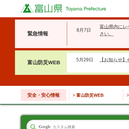
富山県
富山県内にレ
8月7日
緊急情報
さい。
5月29日
【お知らせ】
富山防災WEB
安全・安心情報
富山防災WEB