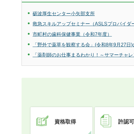
砺波厚生センター小矢部支所
救急スキルアップセミナー（ASLSプロバイダ
市町村の歯科保健事業（令和7年度）
「野外で薬草を観察する会」(令和8年9月27日
「薬剤師のお仕事まるわかり！～サマーチャレン
資格取得
許認