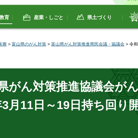
教育
産業・しごと
県土づくり
医療
>
富山県のがん対策
>
富山県がん対策推進県民会議・協議会
> 令
山県がん対策推進協議会が
3月11日～19日持ち回り