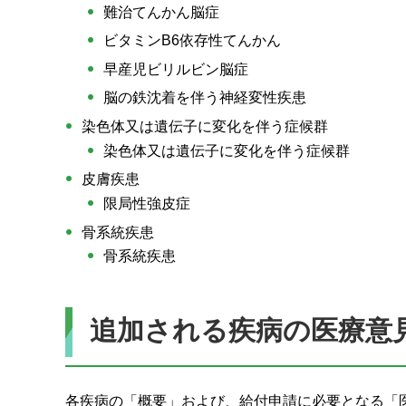
難治てんかん脳症
ビタミンB6依存性てんかん
早産児ビリルビン脳症
脳の鉄沈着を伴う神経変性疾患
染色体又は遺伝子に変化を伴う症候群
染色体又は遺伝子に変化を伴う症候群
皮膚疾患
限局性強皮症
骨系統疾患
骨系統疾患
追加される疾病の医療意
各疾病の「概要」および、給付申請に必要となる「医