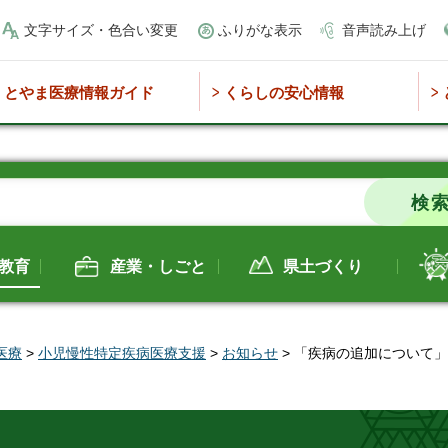
文字サイズ・色合い変更
ふりがな表示
音声読み上げ
とやま医療情報ガイド
くらしの安心情報
教育
産業・しごと
県土づくり
医療
>
小児慢性特定疾病医療支援
>
お知らせ
> 「疾病の追加について」