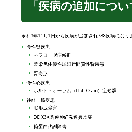
「疾病の追加について
令和3年11月1日から疾病が追加され788疾病にな
慢性腎疾患
ネフローゼ症候群
常染色体優性尿細管間質性腎疾患
腎奇形
慢性心疾患
ホルト・オーラム（Holt-Oram）症候群
神経・筋疾患
脳形成障害
DDX3X関連神経発達異常症
糖蛋白代謝障害