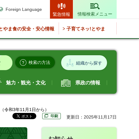
Foreign Language
情報検索メニュー
緊急情報
とやま食の安全・安心情報
子育てネッ!とやま
検索の方法
組織から探す
魅力・観光・文化
県政の情報
（令和3年11月1日から）
印刷
更新日：2025年11月17日