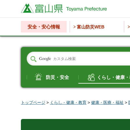
富山県
安全・安心情報
富山防災WEB
防災・安全
くらし・健康・
トップページ
>
くらし・健康・教育
>
健康・医療・福祉
>