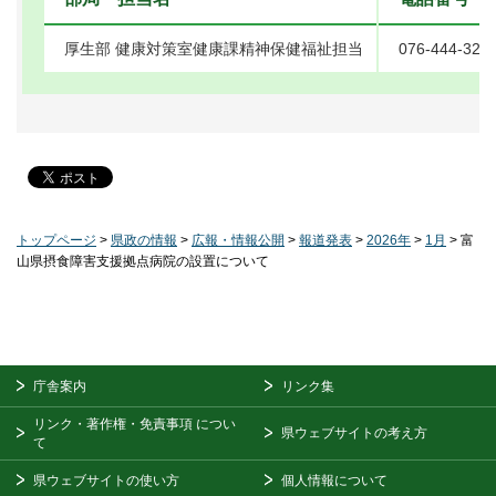
厚生部 健康対策室健康課精神保健福祉担当
076-444-322
トップページ
>
県政の情報
>
広報・情報公開
>
報道発表
>
2026年
>
1月
> 富
山県摂食障害支援拠点病院の設置について
庁舎案内
リンク集
リンク・著作権・免責事項
につい
県ウェブサイトの考え方
て
県ウェブサイトの使い方
個人情報について