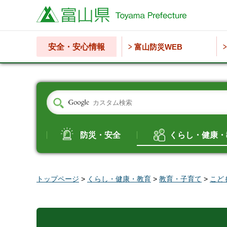
富山県
安全・安心情報
富山防災WEB
防災・安全
くらし・健康・
トップページ
>
くらし・健康・教育
>
教育・子育て
>
こど