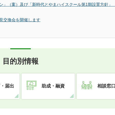
ン」（案）及び「新時代とやまハイスクール第1期設置方針」
見交換会を開催します
目的別情報
可・届出
助成・融資
相談窓