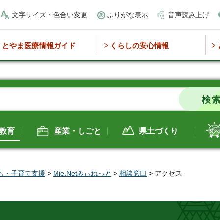
文字サイズ・色合い変更
ふりがな表示
音声読み上げ
とやま医療情報ガイド
くらしの安心情報
教育
産業・しごと
県土づくり
も・子育て支援
>
Mie.Netみぃねっと
>
相談窓口
> アクセス