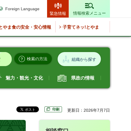
Foreign Language
情報検索メニュー
緊急情報
とやま食の安全・安心情報
子育てネッ!とやま
検索の方法
組織から探す
魅力・観光・文化
県政の情報
印刷
更新日：2026年7月7日