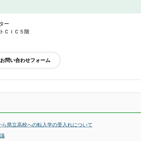
ター
トＣＩＣ５階
から県立高校への転入学の受入れについて
議