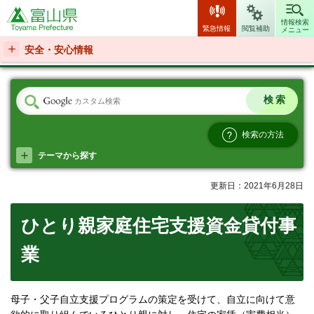
富山県
情報検索
緊急情報
閲覧補助
メニュー
安全・安心情報
検索の方法
テーマから探す
更新日：2021年6月28日
ひとり親家庭住宅支援資金貸付事
業
母子・父子自立支援プログラムの策定を受けて、自立に向けて意