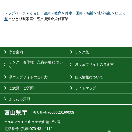
トップページ
>
くらし・健康・教育
>
健康・医療・福祉
>
地域福祉
>
ひとり
親
> ひとり親家庭住宅支援資金貸付事業
庁舎案内
リンク集
リンク・著作権・免責事項
につい
県ウェブサイトの考え方
て
県ウェブサイトの使い方
個人情報について
ご意見・ご質問
サイトマップ
よくある質問
富山県庁
法人番号 7000020160008
〒930-8501
富山市新総曲輪1番7号
電話番号:
(代表)076-431-4111