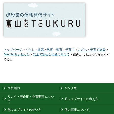
トップページ
>
くらし・健康・教育
>
教育・子育て
>
こども・子育て支援
>
Mie.Netみぃねっと
>
安全で安心な出産に向けて
> 妊娠かなと思ったらまずす
ること
庁舎案内
リンク集
リンク・著作権・免責事項
につい
県ウェブサイトの考え方
て
県ウェブサイトの使い方
個人情報について