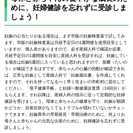
めに、妊婦健診を忘れずに受診しま
しょう！
妊娠の心当たりがある場合は、まず市販の妊娠検査薬で試してみ
ます。市販の妊娠検査薬は月経予定日の1週間後を使用目安として
いますが、個人差がありますので、必ず産婦人科で確認が必要。
月経予定日の1週間後を目安に産婦人科を受診すれば、妊娠してい
る場合は妊娠5週目に入っていると思われますので、胎嚢（たいの
う）が確認できるはずです。赤ちゃんの心臓の拍動が確認できれ
ば、正常な妊娠として産婦人科で「妊娠届出書」を作成してくれ
ますので、それを持ってなるべく早く住まいの市町村に提出して
ください。「母子健康手帳」と妊婦一般健康診査票（14回分）が
もらえます。それ以降は、産婦人科の指示に従って定期的な妊婦
健診を受けましょう。母体と赤ちゃんの健康を守り、妊娠が順調
かどうか、自覚症状がなくてもトラブルが隠れていないかチェッ
クできます。妊娠異常の早期発見・早期治療のために、何よりお
母さんと赤ちゃんの元気な出産のために、妊婦健診を忘れずに受
診しましょう。