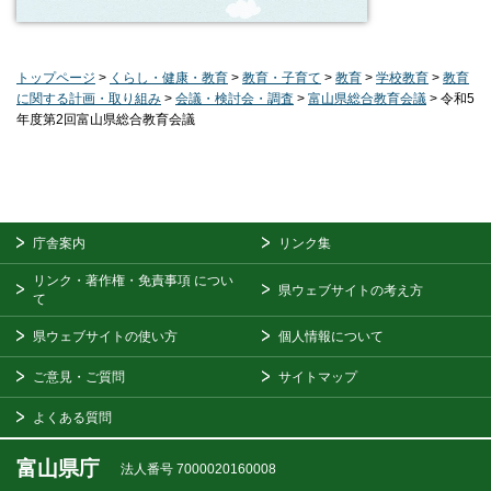
トップページ
>
くらし・健康・教育
>
教育・子育て
>
教育
>
学校教育
>
教育
に関する計画・取り組み
>
会議・検討会・調査
>
富山県総合教育会議
> 令和5
年度第2回富山県総合教育会議
庁舎案内
リンク集
リンク・著作権・免責事項
につい
県ウェブサイトの考え方
て
県ウェブサイトの使い方
個人情報について
ご意見・ご質問
サイトマップ
よくある質問
富山県庁
法人番号 7000020160008