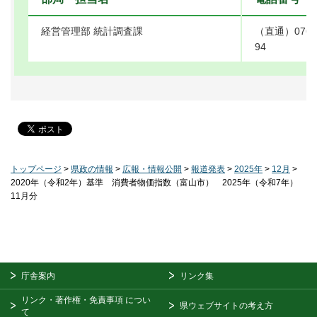
経営管理部 統計調査課
（直通）076-4
94
トップページ
>
県政の情報
>
広報・情報公開
>
報道発表
>
2025年
>
12月
>
2020年（令和2年）基準 消費者物価指数（富山市） 2025年（令和7年）
11月分
庁舎案内
リンク集
リンク・著作権・免責事項
につい
県ウェブサイトの考え方
て