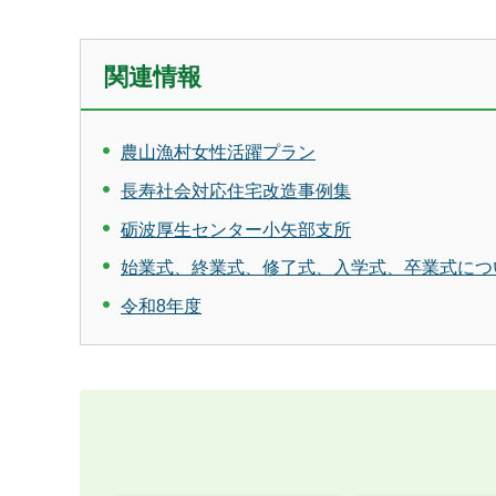
関連情報
農山漁村女性活躍プラン
長寿社会対応住宅改造事例集
砺波厚生センター小矢部支所
始業式、終業式、修了式、入学式、卒業式につ
令和8年度