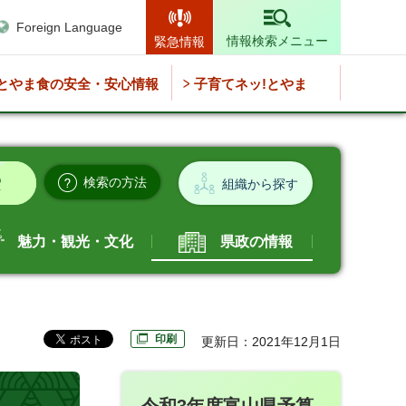
Foreign Language
情報検索メニュー
緊急情報
とやま食の安全・安心情報
子育てネッ!とやま
検索の方法
組織から探す
魅力・観光・文化
県政の情報
印刷
更新日：2021年12月1日