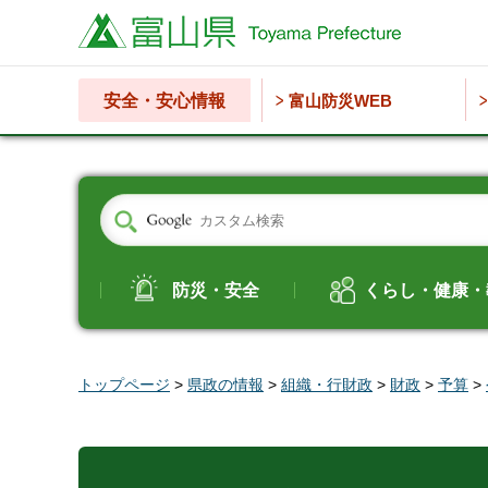
富山県
安全・安心情報
富山防災WEB
防災・安全
くらし・健康・
トップページ
>
県政の情報
>
組織・行財政
>
財政
>
予算
>