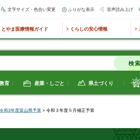
文字サイズ・色合い変更
ふりがな表示
音声読み上げ
とやま医療情報ガイド
くらしの安心情報
教育
産業・しごと
県土づくり
令和3年度富山県予算
> 令和３年度５月補正予算