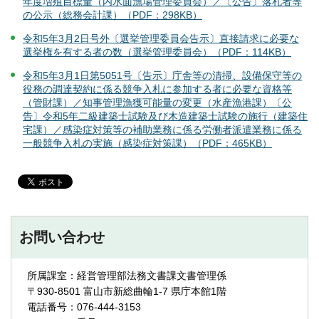
年度増殖目標量（内水面漁場管理委員会）／〔公告〕落札者等
の公示（総務会計課）（PDF：298KB）
令和5年3月2日号外〔選挙管理委員会告示〕直接請求に必要な
選挙権を有する者の数（選挙管理委員会）（PDF：114KB）
令和5年3月1日第5051号〔告示〕庁舎等の清掃、設備保守等の
役務の調達契約に係る競争入札に参加する者に必要な資格等
（管財課）／知事管理漁獲可能量の変更（水産漁港課）〔公
告〕令和5年二級建築士試験及び木造建築士試験の施行（建築住
宅課）／感染症対策等の補助業務に係る労働者派遣業務に係る
一般競争入札の実施（感染症対策課）（PDF：465KB）
お問い合わせ
所属課室：経営管理部法務文書課文書管理係
〒930-8501 富山市新総曲輪1-7 県庁本館1階
電話番号：076-444-3153