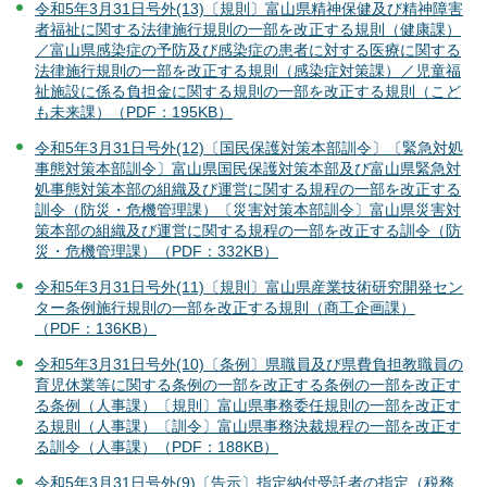
令和5年3月31日号外(13)〔規則〕富山県精神保健及び精神障害
者福祉に関する法律施行規則の一部を改正する規則（健康課）
／富山県感染症の予防及び感染症の患者に対する医療に関する
法律施行規則の一部を改正する規則（感染症対策課）／児童福
祉施設に係る負担金に関する規則の一部を改正する規則（こど
も未来課）（PDF：195KB）
令和5年3月31日号外(12)〔国民保護対策本部訓令〕〔緊急対処
事態対策本部訓令〕富山県国民保護対策本部及び富山県緊急対
処事態対策本部の組織及び運営に関する規程の一部を改正する
訓令（防災・危機管理課）〔災害対策本部訓令〕富山県災害対
策本部の組織及び運営に関する規程の一部を改正する訓令（防
災・危機管理課）（PDF：332KB）
令和5年3月31日号外(11)〔規則〕富山県産業技術研究開発セン
ター条例施行規則の一部を改正する規則（商工企画課）
（PDF：136KB）
令和5年3月31日号外(10)〔条例〕県職員及び県費負担教職員の
育児休業等に関する条例の一部を改正する条例の一部を改正す
る条例（人事課）〔規則〕富山県事務委任規則の一部を改正す
る規則（人事課）〔訓令〕富山県事務決裁規程の一部を改正す
る訓令（人事課）（PDF：188KB）
令和5年3月31日号外(9)〔告示〕指定納付受託者の指定（税務