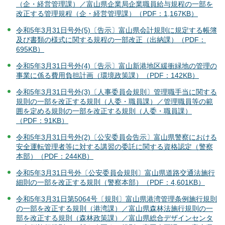
（企・経営管理課）／富山県企業局企業職員給与規程の一部を
改正する管理規程（企・経営管理課）（PDF：1,167KB）
令和5年3月31日号外(5)〔告示〕富山県会計規則に規定する帳簿
及び書類の様式に関する規程の一部改正（出納課）（PDF：
695KB）
令和5年3月31日号外(4)〔告示〕富山新港地区緩衝緑地の管理の
事業に係る費用負担計画（環境政策課）（PDF：142KB）
令和5年3月31日号外(3)〔人事委員会規則〕管理職手当に関する
規則の一部を改正する規則（人委・職員課）／管理職員等の範
囲を定める規則の一部を改正する規則（人委・職員課）
（PDF：91KB）
令和5年3月31日号外(2)〔公安委員会告示〕富山県警察における
安全運転管理者等に対する講習の委託に関する資格認定（警察
本部）（PDF：244KB）
令和5年3月31日号外〔公安委員会規則〕富山県道路交通法施行
細則の一部を改正する規則（警察本部）（PDF：4,601KB）
令和5年3月31日第5064号〔規則〕富山県港湾管理条例施行規則
の一部を改正する規則（港湾課）／富山県森林法施行規則の一
部を改正する規則（森林政策課）／富山県総合デザインセンタ