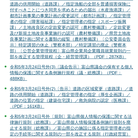
道路の供用開始（道路課）／指定漁船の全部を普通損害保険に
付すべきことにつき同意を求めるための届出（水産漁港課）／
都市計画事業の事業計画の変更認可（都市計画課）／指定管理
者の指定（障害福祉課）／指定管理者の指定（スポーツ振興
課）／土地改良区の定款変更の認可（農村整備課）／定款変更
及び新規土地改良事業施行の認可（農村整備課）／県営土地改
良事業計画に関する書類の縦覧（農村整備課）〔公安委員会告
示〕特定講習の休止（警察本部）／特定講習の廃止（警察本
部）〔公営企業管理規程〕富山県企業局企業職員就業規則の一
部を改正する管理規程（企・経営管理課）（PDF：287KB）
令和5年3月24日号外(3)〔議会告示〕富山県議会の保有する個人
情報の保護に関する条例施行規程（議・総務課）（PDF：
488KB）
令和5年3月24日号外(2)〔告示〕道路の区域変更（道路課）／道
路の供用開始（道路課）／指定管理者の指定（厚生企画課）／
道路の位置の指定（建築住宅課）／救急病院の認定（医務課）
（PDF：161KB）
令和5年3月24日号外〔規則〕富山県個人情報の保護に関する法
律施行規則（総務課）／富山県個人情報保護条例施行規則を廃
止する規則（総務課）／富山県公の施設に係る指定管理者の指
定の手続等に関する規則の一部を改正する規則（行政経営室）