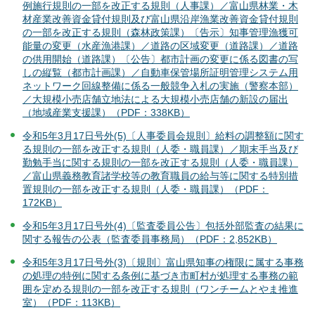
例施行規則の一部を改正する規則（人事課）／富山県林業・木
材産業改善資金貸付規則及び富山県沿岸漁業改善資金貸付規則
の一部を改正する規則（森林政策課）〔告示〕知事管理漁獲可
能量の変更（水産漁港課）／道路の区域変更（道路課）／道路
の供用開始（道路課）〔公告〕都市計画の変更に係る図書の写
しの縦覧（都市計画課）／自動車保管場所証明管理システム用
ネットワーク回線整備に係る一般競争入札の実施（警察本部）
／大規模小売店舗立地法による大規模小売店舗の新設の届出
（地域産業支援課）（PDF：338KB）
令和5年3月17日号外(5)〔人事委員会規則〕給料の調整額に関す
る規則の一部を改正する規則（人委・職員課）／期末手当及び
勤勉手当に関する規則の一部を改正する規則（人委・職員課）
／富山県義務教育諸学校等の教育職員の給与等に関する特別措
置規則の一部を改正する規則（人委・職員課）（PDF：
172KB）
令和5年3月17日号外(4)〔監査委員公告〕包括外部監査の結果に
関する報告の公表（監査委員事務局）（PDF：2,852KB）
令和5年3月17日号外(3)〔規則〕富山県知事の権限に属する事務
の処理の特例に関する条例に基づき市町村が処理する事務の範
囲を定める規則の一部を改正する規則（ワンチームとやま推進
室）（PDF：113KB）