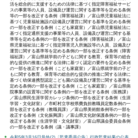
活を総合的に支援するための法律に基づく指定障害福祉サービ
スの事業等の人員、設備及び運営に関する基準等を定める条例
等の一部を改正する条例（障害福祉課）／富山県児童福祉法に
基づく児童福祉施設の設備及び運営に関する基準を定める条例
の一部を改正する条例（こども家庭室）／富山県児童福祉法に
基づく指定通所支援の事業等の人員、設備及び運営に関する基
準等を定める条例の一部を改正する条例（障害福祉課）／富山
県児童福祉法に基づく指定障害児入所施設等の人員、設備及び
運営に関する基準等を定める条例の一部を改正する条例（障害
福祉課）／富山県就学前の子どもに関する教育、保育等の総合
的な提供の推進に関する法律に基づく認定の要件を定める条例
の一部を改正する条例（こども家庭室）／富山県就学前の子ど
もに関する教育、保育等の総合的な提供の推進に関する法律に
基づく幼保連携型認定こども園の設備及び運営に関する基準を
定める条例の一部を改正する条例（こども家庭室）／富山県病
院事業の設置等に関する条例の一部を改正する条例（医務課）
／富山県民生涯学習カレッジ条例の一部を改正する条例（生涯
学習・文化財室）／市町村立学校県費負担教職員定数条例の一
部を改正する条例（教職員課）／富山県美術館条例等の一部を
改正する条例（文化振興課）／富山県文化財保護条例の一部を
改正する条例（生涯学習・文化財室）／富山県議会委員会条例
の一部を改正する条例（議・議事課）
令和5年3月16日号外(2)〔監査委員公告〕行政監査結果の公表