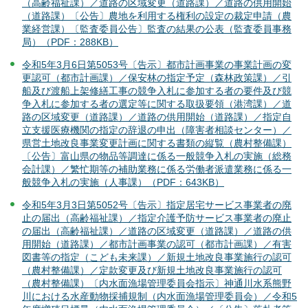
（高齢福祉課）／道路の区域変更（道路課）／道路の供用開始
（道路課）〔公告〕農地を利用する権利の設定の裁定申請（農
業経営課）〔監査委員公告〕監査の結果の公表（監査委員事務
局）（PDF：288KB）
令和5年3月6日第5053号〔告示〕都市計画事業の事業計画の変
更認可（都市計画課）／保安林の指定予定（森林政策課）／引
船及び渡船上架修繕工事の競争入札に参加する者の要件及び競
争入札に参加する者の選定等に関する取扱要領（港湾課）／道
路の区域変更（道路課）／道路の供用開始（道路課）／指定自
立支援医療機関の指定の辞退の申出（障害者相談センター）／
県営土地改良事業変更計画に関する書類の縦覧（農村整備課）
〔公告〕富山県の物品等調達に係る一般競争入札の実施（総務
会計課）／繁忙期等の補助業務に係る労働者派遣業務に係る一
般競争入札の実施（人事課）（PDF：643KB）
令和5年3月3日第5052号〔告示〕指定居宅サービス事業者の廃
止の届出（高齢福祉課）／指定介護予防サービス事業者の廃止
の届出（高齢福祉課）／道路の区域変更（道路課）／道路の供
用開始（道路課）／都市計画事業の認可（都市計画課）／有害
図書等の指定（こども未来課）／新規土地改良事業施行の認可
（農村整備課）／定款変更及び新規土地改良事業施行の認可
（農村整備課）〔内水面漁場管理委員会指示〕神通川水系熊野
川における水産動物採捕規制（内水面漁場管理委員会）／令和5