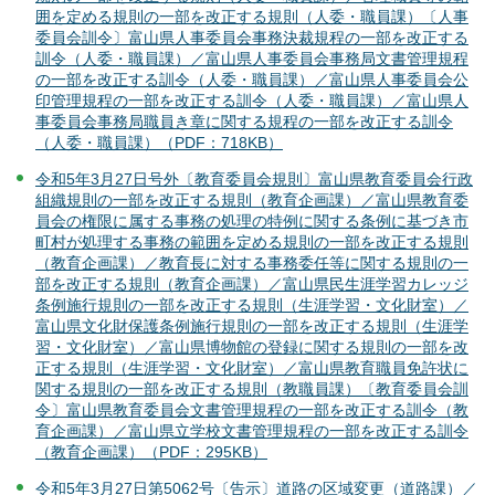
囲を定める規則の一部を改正する規則（人委・職員課）〔人事
委員会訓令〕富山県人事委員会事務決裁規程の一部を改正する
訓令（人委・職員課）／富山県人事委員会事務局文書管理規程
の一部を改正する訓令（人委・職員課）／富山県人事委員会公
印管理規程の一部を改正する訓令（人委・職員課）／富山県人
事委員会事務局職員き章に関する規程の一部を改正する訓令
（人委・職員課）（PDF：718KB）
令和5年3月27日号外〔教育委員会規則〕富山県教育委員会行政
組織規則の一部を改正する規則（教育企画課）／富山県教育委
員会の権限に属する事務の処理の特例に関する条例に基づき市
町村が処理する事務の範囲を定める規則の一部を改正する規則
（教育企画課）／教育長に対する事務委任等に関する規則の一
部を改正する規則（教育企画課）／富山県民生涯学習カレッジ
条例施行規則の一部を改正する規則（生涯学習・文化財室）／
富山県文化財保護条例施行規則の一部を改正する規則（生涯学
習・文化財室）／富山県博物館の登録に関する規則の一部を改
正する規則（生涯学習・文化財室）／富山県教育職員免許状に
関する規則の一部を改正する規則（教職員課）〔教育委員会訓
令〕富山県教育委員会文書管理規程の一部を改正する訓令（教
育企画課）／富山県立学校文書管理規程の一部を改正する訓令
（教育企画課）（PDF：295KB）
令和5年3月27日第5062号〔告示〕道路の区域変更（道路課）／