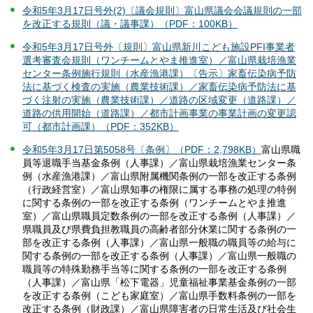
令和5年3月17日号外(2)〔議会規則〕富山県議会会議規則の一部
を改正する規則（議・議事課）（PDF：100KB）
令和5年3月17日号外〔規則〕富山県新川こども施設PFI事業者
選考審査会規則（ワンチームとやま推進室）／富山県栽培漁業
センター条例施行規則（水産漁港課）〔告示〕家畜伝染病予防
法に基づく検査の実施（農業技術課）／家畜伝染病予防法に基
づく注射の実施（農業技術課）／道路の区域変更（道路課）／
道路の供用開始（道路課）／都市計画事業の事業計画の変更認
可（都市計画課）（PDF：352KB）
令和5年3月17日第5058号〔条例〕（PDF：2,798KB）
富山県職
員等退職手当基金条例（人事課）／富山県栽培漁業センター条
例（水産漁港課）／富山県附属機関条例の一部を改正する条例
（行政経営室）／富山県知事の権限に属する事務の処理の特例
に関する条例の一部を改正する条例（ワンチームとやま推進
室）／富山県職員定数条例の一部を改正する条例（人事課）／
県職員及び県費負担教職員の高齢者部分休業に関する条例の一
部を改正する条例（人事課）／富山県一般職の職員等の給与に
関する条例の一部を改正する条例（人事課）／富山県一般職の
職員等の特殊勤務手当等に関する条例の一部を改正する条例
（人事課）／富山県「松下電器」児童福祉事業基金条例の一部
を改正する条例（こども家庭室）／富山県手数料条例の一部を
改正する条例（財政課）／富山県障害者の日常生活及び社会生