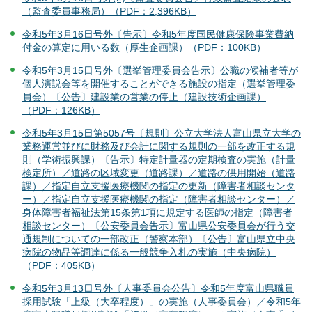
（監査委員事務局）（PDF：2,396KB）
令和5年3月16日号外〔告示〕令和5年度国民健康保険事業費納
付金の算定に用いる数（厚生企画課）（PDF：100KB）
令和5年3月15日号外〔選挙管理委員会告示〕公職の候補者等が
個人演説会等を開催することができる施設の指定（選挙管理委
員会）〔公告〕建設業の営業の停止（建設技術企画課）
（PDF：126KB）
令和5年3月15日第5057号〔規則〕公立大学法人富山県立大学の
業務運営並びに財務及び会計に関する規則の一部を改正する規
則（学術振興課）〔告示〕特定計量器の定期検査の実施（計量
検定所）／道路の区域変更（道路課）／道路の供用開始（道路
課）／指定自立支援医療機関の指定の更新（障害者相談センタ
ー）／指定自立支援医療機関の指定（障害者相談センター）／
身体障害者福祉法第15条第1項に規定する医師の指定（障害者
相談センター）〔公安委員会告示〕富山県公安委員会が行う交
通規制についての一部改正（警察本部）〔公告〕富山県立中央
病院の物品等調達に係る一般競争入札の実施（中央病院）
（PDF：405KB）
令和5年3月13日号外〔人事委員会公告〕令和5年度富山県職員
採用試験「上級（大卒程度）」の実施（人事委員会）／令和5年