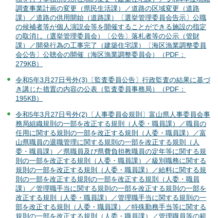
調査事業計画の変更（県民生活課）／道路の区域変更（道路
課）／道路の供用開始（道路課）〔選挙管理委員会告示〕公職
の候補者等が個人演説会等を開催することができる施設の指定
の取消し（選挙管理委員会）〔公告〕落札者等の公示（管財
課）／開発行為の工事完了（建築住宅課）〔海区漁業調整委員
会公告〕公聴会の開催（海区漁業調整委員会）（PDF：
279KB）
令和5年3月27日号外(3)〔監査委員公告〕行政監査の結果に基づ
き講じた措置の内容の公表（監査委員事務局）（PDF：
195KB）
令和5年3月27日号外(2)〔人事委員会規則〕富山県人事委員会事
務局組織規則の一部を改正する規則（人委・職員課）／職員の
任用に関する規則の一部を改正する規則（人委・職員課）／富
山県職員の退職管理に関する規則の一部を改正する規則（人
委・職員課）／県職員及び県費負担教職員の定年等に関する規
則の一部を改正する規則（人委・職員課）／級別職務に関する
規則の一部を改正する規則（人委・職員課）／給料に関する規
則の一部を改正する規則の一部を改正する規則（人委・職員
課）／管理職手当に関する規則の一部を改正する規則の一部を
改正する規則（人委・職員課）／管理職手当に関する規則の一
部を改正する規則（人委・職員課）／特殊勤務手当等に関する
規則の一部を改正する規則（人委・職員課）／管理職員等の範