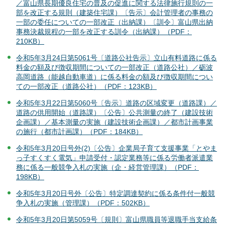
／富山県長期優良住宅の普及の促進に関する法律施行規則の一
部を改正する規則（建築住宅課）〔告示〕会計管理者の事務の
一部の委任についての一部改正（出納課）〔訓令〕富山県出納
事務決裁規程の一部を改正する訓令（出納課）（PDF：
210KB）
令和5年3月24日第5061号〔道路公社告示〕立山有料道路に係る
料金の額及び徴収期間についての一部改正（道路公社）／砺波
高岡道路（能越自動車道）に係る料金の額及び徴収期間につい
ての一部改正（道路公社）（PDF：123KB）
令和5年3月22日第5060号〔告示〕道路の区域変更（道路課）／
道路の供用開始（道路課）〔公告〕公共測量の終了（建設技術
企画課）／基本測量の実施（建設技術企画課）／都市計画事業
の施行（都市計画課）（PDF：184KB）
令和5年3月20日号外(2)〔公告〕企業局子育て支援事業「とやま
っ子すくすく電気」申請受付・認定業務等に係る労働者派遣業
務に係る一般競争入札の実施（企・経営管理課）（PDF：
198KB）
令和5年3月20日号外〔公告〕特定調達契約に係る条件付一般競
争入札の実施（管理課）（PDF：502KB）
令和5年3月20日第5059号〔規則〕富山県職員等退職手当支給条