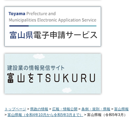
トップページ
>
県政の情報
>
広報・情報公開
>
条例・規則・県報
>
富山県報
>
富山県報（令和4年10月から令和5年3月まで）
> 富山県報（令和5年3月）