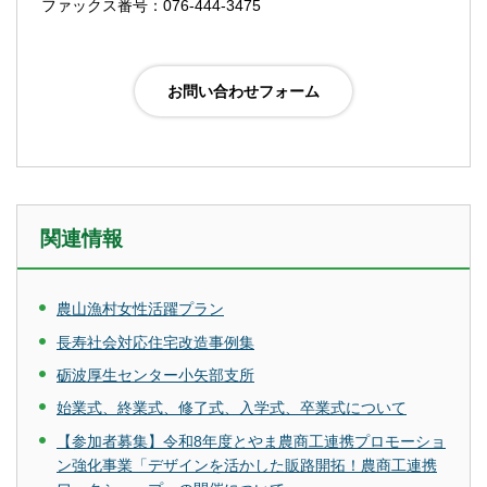
ファックス番号：076-444-3475
関連情報
農山漁村女性活躍プラン
長寿社会対応住宅改造事例集
砺波厚生センター小矢部支所
始業式、終業式、修了式、入学式、卒業式について
【参加者募集】令和8年度とやま農商工連携プロモーショ
ン強化事業「デザインを活かした販路開拓！農商工連携