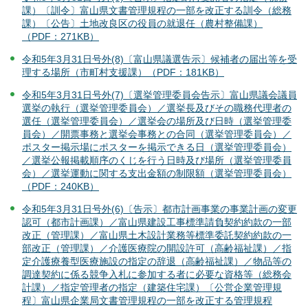
課）〔訓令〕富山県文書管理規程の一部を改正する訓令（総務
課）〔公告〕土地改良区の役員の就退任（農村整備課）
（PDF：271KB）
令和5年3月31日号外(8)〔富山県議選告示〕候補者の届出等を受
理する場所（市町村支援課）（PDF：181KB）
令和5年3月31日号外(7)〔選挙管理委員会告示〕富山県議会議員
選挙の執行（選挙管理委員会）／選挙長及びその職務代理者の
選任（選挙管理委員会）／選挙会の場所及び日時（選挙管理委
員会）／開票事務と選挙会事務との合同（選挙管理委員会）／
ポスター掲示場にポスターを掲示できる日（選挙管理委員会）
／選挙公報掲載順序のくじを行う日時及び場所（選挙管理委員
会）／選挙運動に関する支出金額の制限額（選挙管理委員会）
（PDF：240KB）
令和5年3月31日号外(6)〔告示〕都市計画事業の事業計画の変更
認可（都市計画課）／富山県建設工事標準請負契約約款の一部
改正（管理課）／富山県土木設計業務等標準委託契約約款の一
部改正（管理課）／介護医療院の開設許可（高齢福祉課）／指
定介護療養型医療施設の指定の辞退（高齢福祉課）／物品等の
調達契約に係る競争入札に参加する者に必要な資格等（総務会
計課）／指定管理者の指定（建築住宅課）〔公営企業管理規
程〕富山県企業局文書管理規程の一部を改正する管理規程