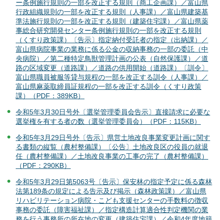
ー条例施行規則の一部を改正する規則（商工企画課）／富山県
行政組織規則の一部を改正する規則（人事課）／富山県建築基
準法施行規則の一部を改正する規則（建築住宅課）／富山県薬
事総合研究開発センター条例施行規則の一部を改正する規則
（くすり政策課）〔告示〕指定納付受託者の指定（出納課）／
富山県病院事業の業務に係る公金の収納事務の一部の委託（中
央病院）／第二種特定鳥獣管理計画の公表（自然保護課）／道
路の区域変更（道路課）／道路の供用開始（道路課）〔訓令〕
富山県職員被服等貸与規程の一部を改正する訓令（人事課）／
富山県麻薬取締員証規程の一部を改正する訓令（くすり政策
課）（PDF：389KB）
令和5年3月30日号外〔選挙管理委員会告示〕直接請求に必要な
選挙権を有する者の数（選挙管理委員会）（PDF：115KB）
令和5年3月29日号外〔告示〕県営土地改良事業変更計画に関す
る書類の縦覧（農村整備課）〔公告〕土地改良区の役員の就退
任（農村整備課）／土地改良事業の工事の完了（農村整備課）
（PDF：290KB）
令和5年3月29日第5063号〔告示〕保安林の指定予定に係る森林
法第189条の規定による告示及び掲示（森林政策課）／富山県
リハビリテーション病院・こども支援センターの手数料の徴収
事務の委託（障害福祉課）／指定構造計算適合性判定機関の業
務を行う事務所の所在地の変更（建築住宅課）／令和4年度地籍