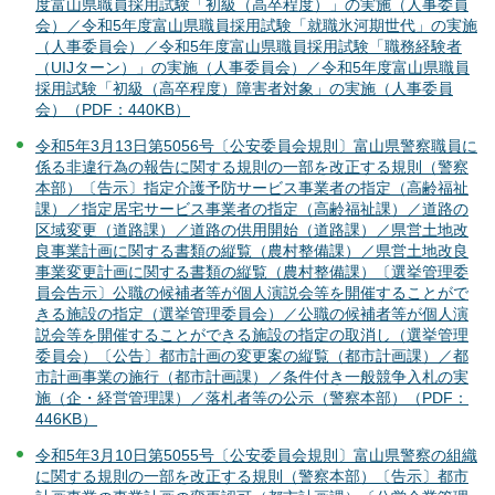
度富山県職員採用試験「初級（高卒程度）」の実施（人事委員
会）／令和5年度富山県職員採用試験「就職氷河期世代」の実施
（人事委員会）／令和5年度富山県職員採用試験「職務経験者
（UIJターン）」の実施（人事委員会）／令和5年度富山県職員
採用試験「初級（高卒程度）障害者対象」の実施（人事委員
会）（PDF：440KB）
令和5年3月13日第5056号〔公安委員会規則〕富山県警察職員に
係る非違行為の報告に関する規則の一部を改正する規則（警察
本部）〔告示〕指定介護予防サービス事業者の指定（高齢福祉
課）／指定居宅サービス事業者の指定（高齢福祉課）／道路の
区域変更（道路課）／道路の供用開始（道路課）／県営土地改
良事業計画に関する書類の縦覧（農村整備課）／県営土地改良
事業変更計画に関する書類の縦覧（農村整備課）〔選挙管理委
員会告示〕公職の候補者等が個人演説会等を開催することがで
きる施設の指定（選挙管理委員会）／公職の候補者等が個人演
説会等を開催することができる施設の指定の取消し（選挙管理
委員会）〔公告〕都市計画の変更案の縦覧（都市計画課）／都
市計画事業の施行（都市計画課）／条件付き一般競争入札の実
施（企・経営管理課）／落札者等の公示（警察本部）（PDF：
446KB）
令和5年3月10日第5055号〔公安委員会規則〕富山県警察の組織
に関する規則の一部を改正する規則（警察本部）〔告示〕都市