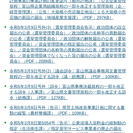
計画事業の事業計画の変更認可（都市計画課）〔公営企業管理
規程〕富山県企業局組織規程の一部を改正する管理規程（企・
経営管理課）〔公告〕大規模小売店舗立地法による大規模小売
店舗の新設の届出（地域産業支援課）（PDF：297KB）
令和5年3月9日号外(3)〔選挙管理委員会告示〕政治団体の設立
届出の公表（選挙管理委員会）／政治団体の名称等の異動届出
の公表（選挙管理委員会）／政治団体の解散届出の公表（選挙
管理委員会）／資金管理団体の指定届出の公表（選挙管理委員
会）／資金管理団体の名称等の異動届出の公表（選挙管理委員
会）／資金管理団体でなくなった旨の届出の公表（選挙管理委
員会）（PDF：208KB）
令和5年3月9日号外(2)〔議会訓令〕富山県議会事務局文書管理
規程の一部を改正する訓令（議・総務課）（PDF：100KB）
令和5年3月9日号外〔訓令〕富山県事務決裁規程の一部を改正
する訓令（人事課）／富山県文書管理規程の一部を改正する訓
令（総務課）（PDF：127KB）
令和5年3月8日号外〔告示〕県営土地改良事業計画に関する書
類の縦覧（農村整備課）（PDF：109KB）
令和5年3月8日第5054号〔告示〕公衆浴場入浴料金の統制額の
指定（生活衛生課）／指定居宅サービス事業者の廃止の届出