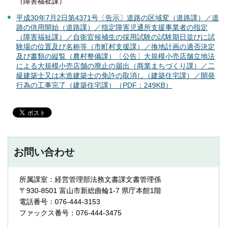
（障害福祉課）
平成30年7月2日第4371号〔告示〕道路の区域変（道路課）／道
路の供用開始（道路課）／指定障害児通所支援事業者の指定
（障害福祉課）／自衛官候補生の採用試験の試験期日並びに試
験場の位置及び名称等（市町村支援課）／換地計画の適否決定
及び書類の縦覧（農村整備課）〔公告〕大規模小売店舗立地法
による大規模小売店舗の廃止の届出（商業まちづくり課）／二
級建築士又は木造建築士の免許の取消し（建築住宅課）／開発
行為の工事完了（建築住宅課）（PDF：249KB）
お問い合わせ
所属課室：経営管理部法務文書課文書管理係
〒930-8501 富山市新総曲輪1-7 県庁本館1階
電話番号：076-444-3153
ファックス番号：076-444-3475