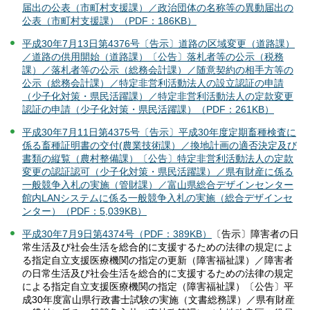
届出の公表（市町村支援課）／政治団体の名称等の異動届出の
公表（市町村支援課）（PDF：186KB）
平成30年7月13日第4376号〔告示〕道路の区域変更（道路課）
／道路の供用開始（道路課）〔公告〕落札者等の公示（税務
課）／落札者等の公示（総務会計課）／随意契約の相手方等の
公示（総務会計課）／特定非営利活動法人の設立認証の申請
（少子化対策・県民活躍課）／特定非営利活動法人の定款変更
認証の申請（少子化対策・県民活躍課）（PDF：261KB）
平成30年7月11日第4375号〔告示〕平成30年度定期畜種検査に
係る畜種証明書の交付(農業技術課）／換地計画の適否決定及び
書類の縦覧（農村整備課）〔公告〕特定非営利活動法人の定款
変更の認証認可（少子化対策・県民活躍課）／県有財産に係る
一般競争入札の実施（管財課）／富山県総合デザインセンター
館内LANシステムに係る一般競争入札の実施（総合デザインセ
ンター）（PDF：5,039KB）
平成30年7月9日第4374号（PDF：389KB）
〔告示〕障害者の日
常生活及び社会生活を総合的に支援するための法律の規定によ
る指定自立支援医療機関の指定の更新（障害福祉課）／障害者
の日常生活及び社会生活を総合的に支援するための法律の規定
による指定自立支援医療機関の指定（障害福祉課）〔公告〕平
成30年度富山県行政書士試験の実施（文書総務課）／県有財産