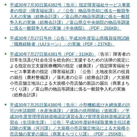
平成30年7月30日第4382号〔告示〕指定障害福祉サービス事業
者の指定（障害福祉課）／〔公告〕物品等売却に係る一般競争
入札の実施（総務会計課）／富山県の物品等調達に係る一般競
争入札の実施（総務会計課）／富山県立中央病院の物品等調達
に係る一般競争入札の実施（中央病院）（PDF：266KB）
平成30年7月27日号外〔公告〕平成30年度富山県職員採用試験
「職務経験者（UIJターン）」の実施（PDF：237KB）
平成30年7月27日第4381号（PDF：310KB）
〔告示〕障害者の
日常生活及び社会生活を総合的に支援するための法律の規定に
よる指定自立支援医療機関の指定（健康課）／指定障害福祉サ
ービス事業者の指定（障害福祉課）〔公告〕土地改良区の役員
の就任（農村整備課）／落札者の公示（総務会計課）／大規模
小売店舗立地法による大規模小売店舗の新設の届出（商業まち
づくり課）／富山県の物品等調達に係る一般競争入札の実施
（総務会計課）
平成30年7月25日第4380号〔告示〕小型機船底びき網漁業の許
可の申請期間（水産漁港課）／道路の供用開始（道路課）／平
成30年度管理理容師資格認定講習会及び管理美容師資格認定講
習会（生活衛生課）〔公告〕平成30年度砂利採取業務主任試者
試験の実施（河川課）／大規模小売店舗立地法による大規模小
売店舗の変更の届出（商業まちづくり課）（PDF：255KB）