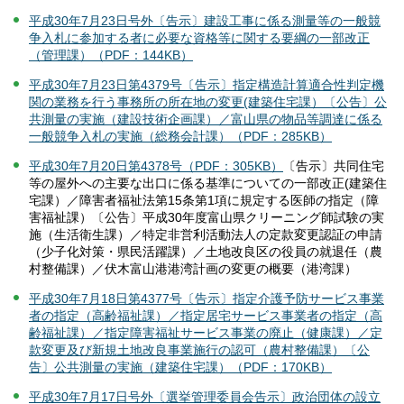
平成30年7月23日号外〔告示〕建設工事に係る測量等の一般競
争入札に参加する者に必要な資格等に関する要綱の一部改正
（管理課）（PDF：144KB）
平成30年7月23日第4379号〔告示〕指定構造計算適合性判定機
関の業務を行う事務所の所在地の変更(建築住宅課）〔公告〕公
共測量の実施（建設技術企画課）／富山県の物品等調達に係る
一般競争入札の実施（総務会計課）（PDF：285KB）
平成30年7月20日第4378号（PDF：305KB）
〔告示〕共同住宅
等の屋外への主要な出口に係る基準についての一部改正(建築住
宅課）／障害者福祉法第15条第1項に規定する医師の指定（障
害福祉課）〔公告〕平成30年度富山県クリーニング師試験の実
施（生活衛生課）／特定非営利活動法人の定款変更認証の申請
（少子化対策・県民活躍課）／土地改良区の役員の就退任（農
村整備課）／伏木富山港港湾計画の変更の概要（港湾課）
平成30年7月18日第4377号〔告示〕指定介護予防サービス事業
者の指定（高齢福祉課）／指定居宅サービス事業者の指定（高
齢福祉課）／指定障害福祉サービス事業の廃止（健康課）／定
款変更及び新規土地改良事業施行の認可（農村整備課）〔公
告〕公共測量の実施（建築住宅課）（PDF：170KB）
平成30年7月17日号外〔選挙管理委員会告示〕政治団体の設立