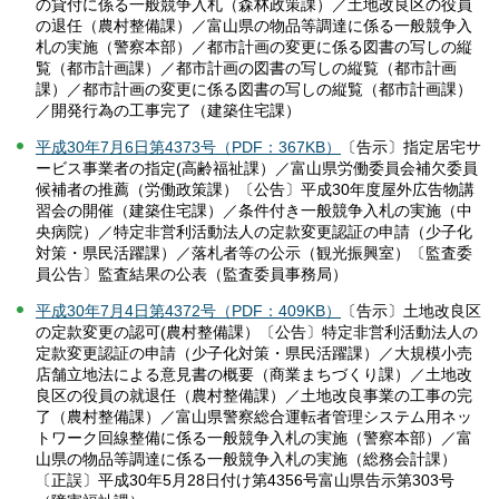
の貸付に係る一般競争入札（森林政策課）／土地改良区の役員
の退任（農村整備課）／富山県の物品等調達に係る一般競争入
札の実施（警察本部）／都市計画の変更に係る図書の写しの縦
覧（都市計画課）／都市計画の図書の写しの縦覧（都市計画
課）／都市計画の変更に係る図書の写しの縦覧（都市計画課）
／開発行為の工事完了（建築住宅課）
平成30年7月6日第4373号（PDF：367KB）
〔告示〕指定居宅サ
ービス事業者の指定(高齢福祉課）／富山県労働委員会補欠委員
候補者の推薦（労働政策課）〔公告〕平成30年度屋外広告物講
習会の開催（建築住宅課）／条件付き一般競争入札の実施（中
央病院）／特定非営利活動法人の定款変更認証の申請（少子化
対策・県民活躍課）／落札者等の公示（観光振興室）〔監査委
員公告〕監査結果の公表（監査委員事務局）
平成30年7月4日第4372号（PDF：409KB）
〔告示〕土地改良区
の定款変更の認可(農村整備課）〔公告〕特定非営利活動法人の
定款変更認証の申請（少子化対策・県民活躍課）／大規模小売
店舗立地法による意見書の概要（商業まちづくり課）／土地改
良区の役員の就退任（農村整備課）／土地改良事業の工事の完
了（農村整備課）／富山県警察総合運転者管理システム用ネッ
トワーク回線整備に係る一般競争入札の実施（警察本部）／富
山県の物品等調達に係る一般競争入札の実施（総務会計課）
〔正誤〕平成30年5月28日付け第4356号富山県告示第303号