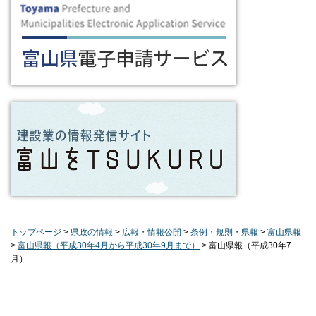
トップページ
>
県政の情報
>
広報・情報公開
>
条例・規則・県報
>
富山県報
>
富山県報（平成30年4月から平成30年9月まで）
> 富山県報（平成30年7
月）