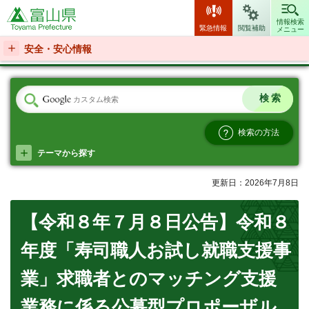
富山県
情報検索
緊急情報
閲覧補助
メニュー
安全・安心情報
検索の方法
テーマから探す
更新日：2026年7月8日
【令和８年７月８日公告】令和８
年度「寿司職人お試し就職支援事
業」求職者とのマッチング支援
業務に係る公募型プロポーザル