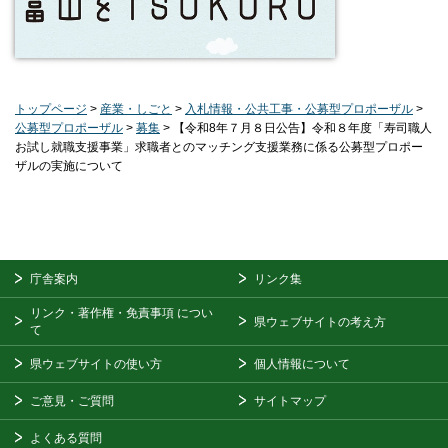
トップページ
>
産業・しごと
>
入札情報・公共工事・公募型プロポーザル
>
公募型プロポーザル
>
募集
> 【令和8年７月８日公告】令和８年度「寿司職人
お試し就職支援事業」求職者とのマッチング支援業務に係る公募型プロポー
ザルの実施について
庁舎案内
リンク集
リンク・著作権・免責事項
につい
県ウェブサイトの考え方
て
県ウェブサイトの使い方
個人情報について
ご意見・ご質問
サイトマップ
よくある質問