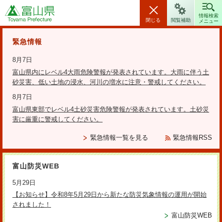
富山県
情報検索
閉じる
閲覧補助
メニュー
安全・安心情報
緊急情報
8月7日
富山県内にレベル4大雨危険警報が発表されています。大雨に伴う土
砂災害、低い土地の浸水、河川の増水に注意・警戒してください。
検索の方法
8月7日
富山県東部でレベル4土砂災害危険警報が発表されています。土砂災
テーマから探す
害に厳重に警戒してください。
更新日：2026年4月27日
緊急情報一覧を見る
緊急情報RSS
「ウェルビーイング・コミュニ
富山防災WEB
ティとやま」の参加者を募集し
5月29日
【お知らせ】令和8年5月29日から新たな防災気象情報の運用が開始
ています！
されました！
富山防災WEB