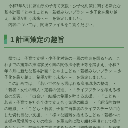
令和7年3月に富山県の子育て支援・少子化対策に関する新たな
基本計画「とやまこども・若者みらいプラン ～少子化を乗り越
え、希望が叶う未来へ～」を策定しました。
内容については、関連ファイルをご覧ください。
1 計画策定の趣旨
県では、子育て支援・少子化対策の一層の推進を図るため、こ
れまでの施策の推進状況や国の関係法令改正等を踏まえ、令和７
年３月に新たな基本計画「とやまこども・若者みらいプラン ～少
子化を乗り越え、希望が叶う未来へ～」を策定しました。
この計画では、「若い世代から選ばれる雇用環境の整備」・
「若者・女性の転入・定着の促進」・「ライフプランを考える機
会の充実」・「出会い・結婚の希望を叶える支援」・「こども・
若者・子育てを社会全体で支え合う気運の醸成」・「経済的負担
の軽減」・「こども・若者、子育て当事者のライフステージに応
じた切れ目ない支援」・「様々な困難を抱えるこども・若者への
支援や居場所づくりの推進」を重点的に取り組む事項として掲げ
るとともに、県民全体で推進するための目標指標を設け、各種施