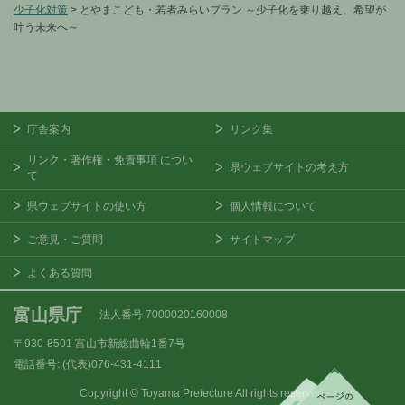
少子化対策
> とやまこども・若者みらいプラン ～少子化を乗り越え、希望が
叶う未来へ～
庁舎案内
リンク集
リンク・著作権・免責事項
につい
県ウェブサイトの考え方
て
県ウェブサイトの使い方
個人情報について
ご意見・ご質問
サイトマップ
よくある質問
富山県庁
法人番号 7000020160008
〒930-8501
富山市新総曲輪1番7号
電話番号:
(代表)076-431-4111
Copyright © Toyama Prefecture All rights reserved.