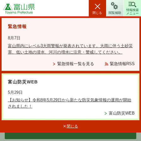
富山県
情報検索
閉じる
閲覧補助
メニュー
安全・安心情報
緊急情報
8月7日
富山県内にレベル3大雨警報が発表されています。大雨に伴う土砂災
害、低い土地の浸水、河川の増水に注意・警戒してください。
検索の方法
緊急情報一覧を見る
緊急情報RSS
テーマから探す
富山防災WEB
更新日：2025年11月20日
5月29日
とやまこども・若者みらいプラ
【お知らせ】令和8年5月29日から新たな防災気象情報の運用が開始
されました！
ン ～少子化を乗り越え、希望が
富山防災WEB
叶う未来へ～
閉じる