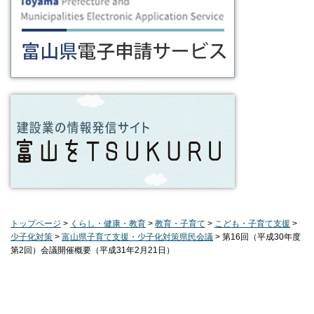
トップページ
>
くらし・健康・教育
>
教育・子育て
>
こども・子育て支援
>
少子化対策
>
富山県子育て支援・少子化対策県民会議
> 第16回（平成30年度
第2回）会議開催概要（平成31年2月21日）