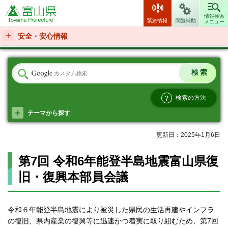
富山県
情報検索
緊急情報
閲覧補助
メニュー
安全・安心情報
検索の方法
テーマから探す
更新日：2025年1月6日
第7回 令和6年能登半島地震富山県復
旧・復興本部員会議
令和６年能登半島地震により被災した県民の生活再建やインフラ
の復旧、県内産業の復興等に迅速かつ着実に取り組むため、第7回