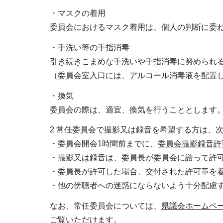
・マスクの着用
委員会におけるマスク着用は、個人の判断に委
・手洗い等の手指消毒
引き続きこまめな手洗いや手指消毒に努められ
（委員会室入口には、アルコール消毒液を配置
・換気
委員会の際は、適宜、換気を行うこととします
2 常任委員会で撮影又は録音を希望する方は、
・委員会開会1時間前までに、
委員会撮影録音許
・撮影又は録音は、委員長が委員会に諮って許
・委員長が許可した場合、交付された許可章を
・他の傍聴者への迷惑にならないよう十分配慮
なお、常任委員会については、
県議会ホームペ
ご覧いただけます。