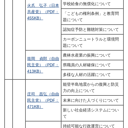
学校給食の無償化について
火爪 弘子（日本
共産党）（PDF：
「こどもの権利条例」と教育問
455KB）
題について
認知症予防と難聴対策について
カーボンニュートラルと環境問
題について
農林水産業の振興について
筱岡 貞郎（自由
民主党）（PDF：
県職員の人材確保について
413KB）
多様な人材の活躍について
能登半島地震からの復興と防災
力の向上について
庄司 昌弘（自由
民主党）（PDF：
未来に向けた人づくりについて
471KB）
新しい社会経済システムについ
て
持続可能な行政運営について