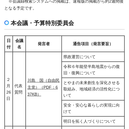
※会議録検索システムへの掲載は、速報版の掲載から約2週間後
となる予定です。
本会議・予算特別委員会
日
会議
発言者
通告項目（発言要旨）
付
名
県政運営について
令和６年能登半島地震からの復
旧・復興について
２
川島 国（自由民
とやまの未来創生を深化させる
月
代表
主党）（PDF：6
取組み、地域経済の活性化につ
26
質問
37KB）
いて
日
安全・安心な暮らしの実現に向
けて
明日を拓く人づくりについて