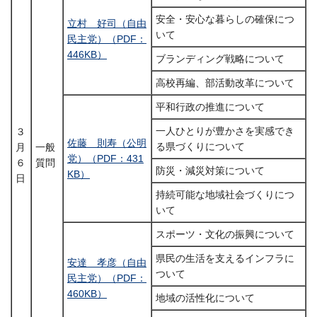
安全・安心な暮らしの確保につ
立村 好司（自由
いて
民主党）（PDF：
446KB）
ブランディング戦略について
高校再編、部活動改革について
平和行政の推進について
一人ひとりが豊かさを実感でき
３
佐藤 則寿（公明
る県づくりについて
月
一般
党）（PDF：431
６
質問
防災・減災対策について
KB）
日
持続可能な地域社会づくりにつ
いて
スポーツ・文化の振興について
県民の生活を支えるインフラに
安達 孝彦（自由
ついて
民主党）（PDF：
460KB）
地域の活性化について