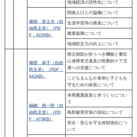
地域経済の活性化について
関係人口との協働について
瘧師 富士夫（自
生涯学習等の推進について
由民主党）（PD
農業振興について
F：422KB）
地域防災力の向上について
県立病院が担うべき機能と重症
心身障害児者及び医療的ケア児
種部 恭子（自由
者への支援について
民主党）（PDF：
441KB）
こどもまんなか条例と子どもを
守るための政策について
本県農業政策と米づくりについ
て
鍋嶋 慎一郎（自
由民主党）（PD
鳥獣被害対策の強化について
F：473KB）
安全・安心を守る体制強化につ
いて