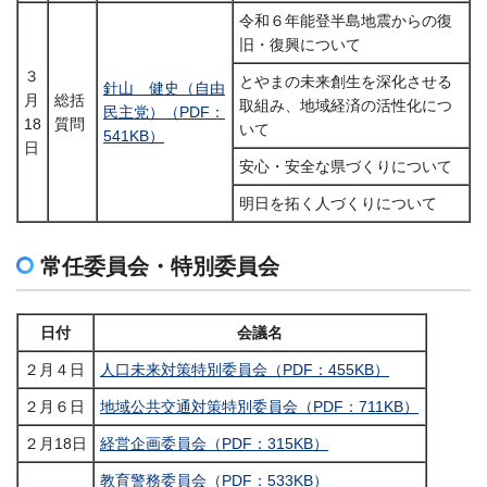
令和６年能登半島地震からの復
旧・復興について
３
とやまの未来創生を深化させる
針山 健史（自由
月
総括
取組み、地域経済の活性化につ
民主党）（PDF：
18
質問
いて
541KB）
日
安心・安全な県づくりについて
明日を拓く人づくりについて
常任委員会・特別委員会
日付
会議名
２月４日
人口未来対策特別委員会（PDF：455KB）
２月６日
地域公共交通対策特別委員会（PDF：711KB）
２月18日
経営企画委員会（PDF：315KB）
教育警務委員会（PDF：533KB）