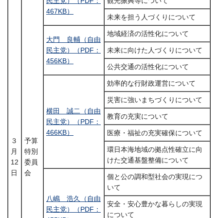
民主党）（PDF：
観光振興等について
467KB）
未来を担う人づくりについて
地域経済の活性化について
大門 良輔（自由
民主党）（PDF：
未来に向けた人づくりについて
456KB）
公共交通の活性化について
効率的な行財政運営について
災害に強いまちづくりについて
横田 誠二（自由
教育の充実について
民主党）（PDF：
466KB）
医療・福祉の充実確保について
３
予算
環日本海地域の拠点性確立に向
月
特別
けた交通基盤整備について
12
委員
日
会
個と公の調和型社会の実現につ
いて
八嶋 浩久（自由
安全・安心豊かな暮らしの実現
民主党）（PDF：
について