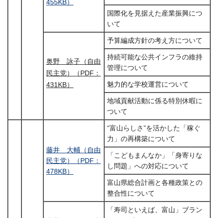
455KB）
国際化を見据えた産業振興につ
いて
予算編成方針の考え方について
持続可能な公共インフラの維持
奥野 詠子（自由
管理について
民主党）（PDF：
魅力的な学校運営について
431KB）
地域貢献活動に係る特別休暇に
ついて
“富山らしさ”を活かした「稼ぐ
力」の再構築について
藤井 大輔（自由
「こどもまんなか」「身寄りな
民主党）（PDF：
し問題」への対応について
478KB）
富山県総合計画と各種政策との
整合性について
「寿司といえば、富山」ブラン