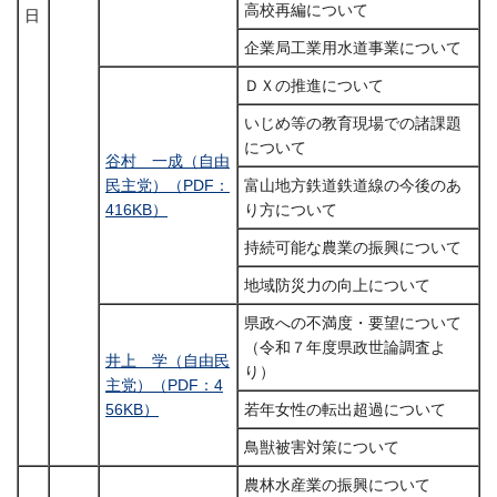
高校再編について
日
企業局工業用水道事業について
ＤＸの推進について
いじめ等の教育現場での諸課題
について
谷村 一成（自由
民主党）（PDF：
富山地方鉄道鉄道線の今後のあ
416KB）
り方について
持続可能な農業の振興について
地域防災力の向上について
県政への不満度・要望について
（令和７年度県政世論調査よ
井上 学（自由民
り）
主党）（PDF：4
56KB）
若年女性の転出超過について
鳥獣被害対策について
農林水産業の振興について