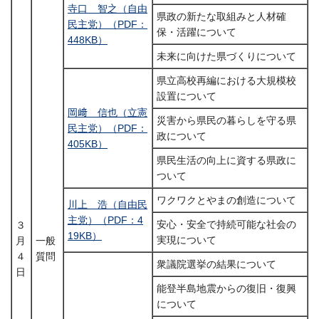
寺口 智之（自由
県政の新たな取組みと人材確
民主党）（PDF：
保・活躍について
448KB）
未来に向けた県づくりについて
県立高校再編における大規模校
設置について
岡﨑 信也（立憲
災害から県民の暮らしを守る県
民主党）（PDF：
政について
405KB）
県民生活の向上に資する県政に
ついて
ワクワクとやまの創造について
川上 浩（自由民
主党）（PDF：4
安心・安全で持続可能な社会の
３
19KB）
実現について
月
一般
４
質問
衆議院選挙の結果について
日
能登半島地震からの復旧・復興
について