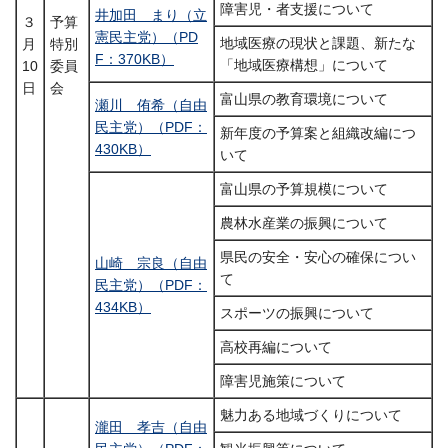
障害児・者支援について
井加田 まり（立
３
予算
憲民主党）（PD
地域医療の現状と課題、新たな
月
特別
F：370KB）
「地域医療構想」について
10
委員
日
会
富山県の教育環境について
瀬川 侑希（自由
民主党）（PDF：
新年度の予算案と組織改編につ
430KB）
いて
富山県の予算規模について
農林水産業の振興について
県民の安全・安心の確保につい
山崎 宗良（自由
て
民主党）（PDF：
434KB）
スポーツの振興について
高校再編について
障害児施策について
魅力ある地域づくりについて
瀧田 孝吉（自由