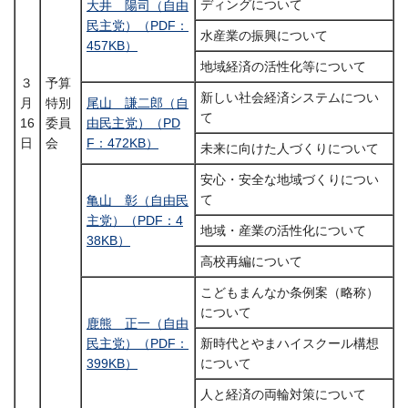
ディングについて
大井 陽司（自由
民主党）（PDF：
水産業の振興について
457KB）
地域経済の活性化等について
３
予算
新しい社会経済システムについ
月
特別
尾山 謙二郎（自
て
16
委員
由民主党）（PD
日
会
F：472KB）
未来に向けた人づくりについて
安心・安全な地域づくりについ
て
亀山 彰（自由民
主党）（PDF：4
地域・産業の活性化について
38KB）
高校再編について
こどもまんなか条例案（略称）
について
鹿熊 正一（自由
民主党）（PDF：
新時代とやまハイスクール構想
399KB）
について
人と経済の両輪対策について