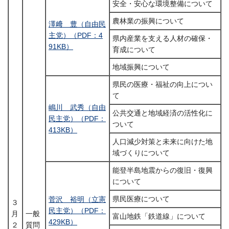
安全・安心な環境整備について
農林業の振興について
澤﨑 豊（自由民
主党）（PDF：4
県内産業を支える人材の確保・
91KB）
育成について
地域振興について
県民の医療・福祉の向上につい
て
嶋川 武秀（自由
公共交通と地域経済の活性化に
民主党）（PDF：
ついて
413KB）
人口減少対策と未来に向けた地
域づくりについて
能登半島地震からの復旧・復興
について
県民医療について
菅沢 裕明（立憲
３
民主党）（PDF：
月
一般
富山地鉄「鉄道線」について
429KB）
２
質問