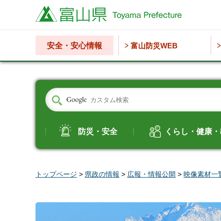
富山県
安全・安心情報
富山防災WEB
防災・安全
くらし・健康・
トップページ
>
県政の情報
>
広報・情報公開
>
映像素材一