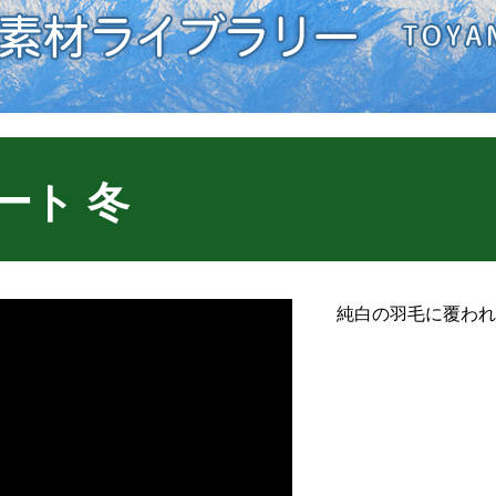
ート 冬
純白の羽毛に覆われ