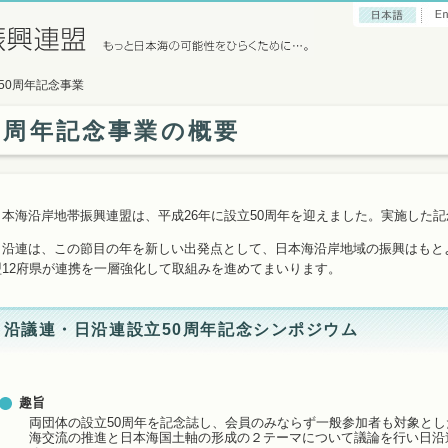
 50周年記念事業
0周年記念事業の概要
日本海沿岸地帯振興連盟は、平成26年に設立50周年を迎えました。実施した
日沿連は、この節目の年を新しい出発点として、日本海沿岸地域の振興はもと
盟12府県が連携を一層強化して取組みを進めてまいります。
日沿議連・日沿連設立50周年記念シンポジウム
趣旨
両団体の設立50周年を記念誌し、会員のみならず一般参加者も対象と
海交流の推進と日本海国土軸の形成の２テーマについて議論を行い日沿