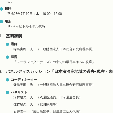
る。
日時
平成26年7月10日（木）10:00～12:00
場所
ザ･キャピトルホテル東急
基調講演
講師
寺島実郎 氏 （一般財団法人日本総合研究所理事長）
演題
「ユーラシアダイナミズムの中での環日本海への視座」
パネルディスカッション「日本海沿岸地域の過去･現在・未
コーディネーター
寺島実郎 氏 （一般財団法人日本総合研究所理事長）
パネリスト
河村建夫 氏 （衆議院議員、日沿議連会長）
佐竹敬久 氏 （秋田県知事）
石井隆一 （富山県知事、日沿連世話人代表）