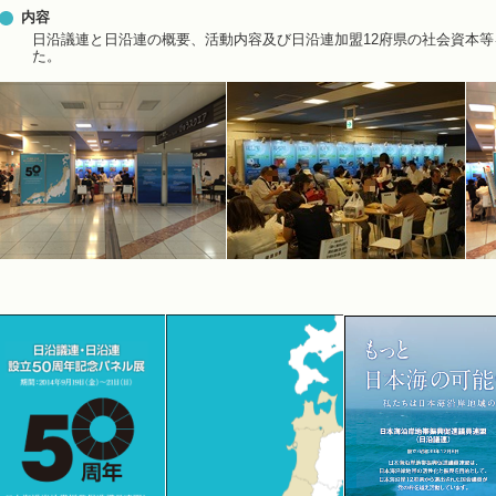
内容
日沿議連と日沿連の概要、活動内容及び日沿連加盟12府県の社会資本
た。