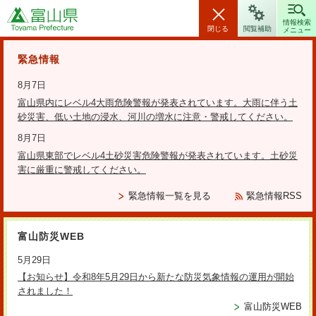
富山県
情報検索
閉じる
閲覧補助
メニュー
安全・安心情報
緊急情報
8月7日
富山県内にレベル4大雨危険警報が発表されています。大雨に伴う土
砂災害、低い土地の浸水、河川の増水に注意・警戒してください。
検索の方法
8月7日
富山県東部でレベル4土砂災害危険警報が発表されています。土砂災
テーマから探す
害に厳重に警戒してください。
更新日：2026年2月9日
緊急情報一覧を見る
緊急情報RSS
「第35回国際MICEエキスポ
富山防災WEB
（IME2026）」に出展しま
5月29日
【お知らせ】令和8年5月29日から新たな防災気象情報の運用が開始
す！
されました！
富山防災WEB