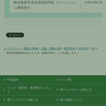
観光推進局 観光資源活用室 コンベンショ
076-444-456
ン誘致担当
トップページ
>
県政の情報
>
広報・情報公開
>
報道発表
>
2026年
>
2月
>
「第35回国際MICEエキスポ（IME2026）」に出展します！
庁舎案内
リンク集
リンク・著作権・免責事項
につい
県ウェブサイトの考え方
て
県ウェブサイトの使い方
個人情報について